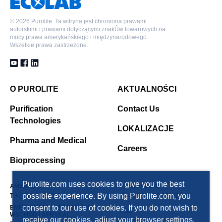
©
2026 Purolite. Ta witryna jest chroniona prawami
autorskimi i prawami dotyczącymi znakÛw towarowych na
mocy prawa amerykańskiego i międzynarodowego.
Wszelkie prawa zastrzeżone.
O PUROLITE
AKTUALNOŚCI
Purification
Contact Us
Technologies
LOKALIZACJE
Pharma and Medical
Careers
Bioprocessing
Purolite.com uses cookies to give you the best
AMERICAS
ASIA PACIFIC
possible experience. By using Purolite.com, you
T +1 610 668 9090
T +86 571 876 31382
consent to our use of cookies. If you do not wish to
EMEA(EUROPA, ŚRODKOWY
FSU
WSCHÓD I AFRYKA)
receive our cookies, adjust your browser settings.
T +7 495 363 5056