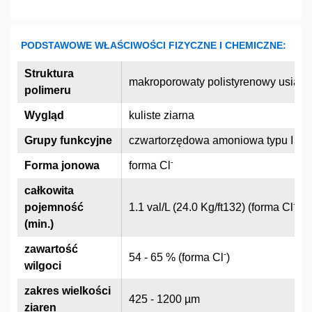
PODSTAWOWE WŁAŚCIWOŚCI FIZYCZNE I CHEMICZNE:
Struktura
makroporowaty polistyrenowy usia
polimeru
Wygląd
kuliste ziarna
Grupy funkcyjne
czwartorzędowa amoniowa typu I
-
Forma jonowa
forma Cl
całkowita
-
pojemność
1.1 val/L (24.0 Kg/ft132) (forma Cl
)
(min.)
zawartość
-
54 - 65 % (forma Cl
)
wilgoci
zakres wielkości
425 - 1200 µm
ziaren