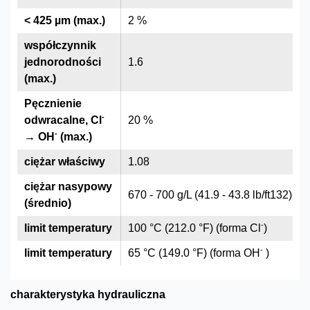
< 425 µm (max.)
2 %
współczynnik
jednorodności
1.6
(max.)
Pęcznienie
-
odwracalne, Cl
20 %
-
→ OH
(max.)
ciężar właściwy
1.08
ciężar nasypowy
670 - 700 g/L (41.9 - 43.8 lb/ft132)
(średnio)
-
limit temperatury
100 °C (212.0 °F) (forma Cl
)
-
limit temperatury
65 °C (149.0 °F) (forma OH
)
charakterystyka hydrauliczna