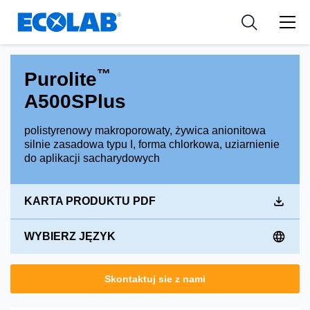
Zasoby
PRZEMYSŁ
Resources
Medical Devices and Diagnostics
Wiadomości i wydarzenia
APLIKACJE
™
Purolite
Nutraceuticals
Narzędzia
A500SPlus
polistyrenowy makroporowaty, żywica anionitowa
silnie zasadowa typu I, forma chlorkowa, uziarnienie
do aplikacji sacharydowych
KARTA PRODUKTU PDF
WYBIERZ JĘZYK
Skontaktuj sie z nami