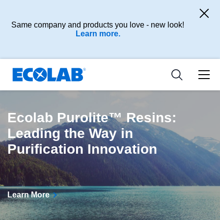
Ressources
Pharmaceutical
les industries
Resources
Same company and products you love - new look!
Nouvelles et Evènements
Learn more.
Medical Devices and Diagnostics
Applications
Tools
Nutraceuticals
Ecolab Purolite™ Resins:
Leading the Way in
Purification Innovation
Learn More