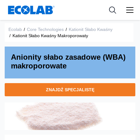
Zasoby
PRZEMYSŁ
Resources
Medical Devices and Diagnostics
Wiadomości i wydarzenia
APLIKACJE
Ecolab
/
Core Technologies
/
Kationit Słabo Kwaśny
/
Kationit Słabo Kwaśny Makroporowaty
Nutraceuticals
Narzędzia
Anionity słabo zasadowe (WBA)
makroporowate
ZNAJDŹ SPECJALISTĘ