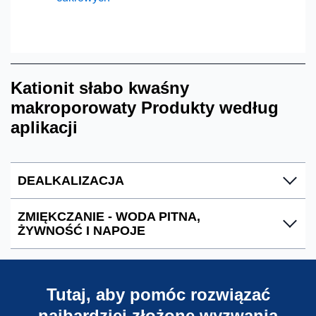
Kationit słabo kwaśny
makroporowaty Produkty według
aplikacji
DEALKALIZACJA
ZMIĘKCZANIE - WODA PITNA,
C107E/4752
ŻYWNOŚĆ I NAPOJE
poliakrylowy makroporowaty, żywica kationitowa
słabo kwaśna, nieregeneraowalne, uziarnienie do
C107E/4752
wody pitnej
Tutaj, aby pomóc rozwiązać
poliakrylowy makroporowaty, żywica kationitowa
najbardziej złożone wyzwania
słabo kwaśna, nieregeneraowalne, uziarnienie do