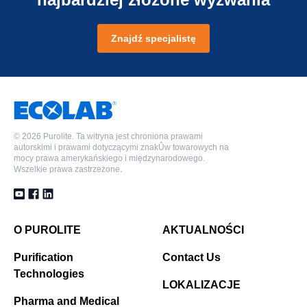
wody pitnej
Znajdź specjalistę
©
2026 Purolite. Ta witryna jest chroniona prawami
autorskimi i prawami dotyczącymi znakÛw towarowych na
mocy prawa amerykańskiego i międzynarodowego.
Wszelkie prawa zastrzeżone.
O PUROLITE
AKTUALNOŚCI
Purification
Contact Us
Technologies
LOKALIZACJE
Pharma and Medical