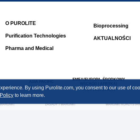
O PUROLITE
Bioprocessing
Purification Technologies
AKTUALNOŚCI
Pharma and Medical
EMEA(EUROPA, ŚRODKOWY
ASIA PACIFIC
WSCHÓD I AFRYKA)
xperience. By using Purolite.com, you consent to our use of cook
T +86 571 876 31382
T +44 1443 229334
Policy
to learn more.
 WARUNKI
ZASADY I WARUNKI
WARUNKI KORZYSTAN