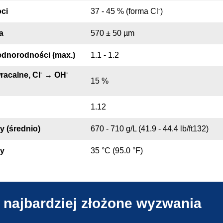
-
ci
37 - 45 % (forma Cl
)
a
570 ± 50 µm
ednorodności (max.)
1.1 - 1.2
-
-
racalne, Cl
→ OH
15 %
1.12
y (średnio)
670 - 710 g/L (41.9 - 44.4 lb/ft132)
ry
35 °C (95.0 °F)
 najbardziej złożone wyzwania