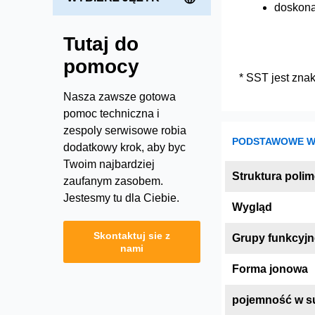
doskona
Tutaj do
pomocy
* SST jest zna
Nasza zawsze gotowa
pomoc techniczna i
zespoly serwisowe robia
PODSTAWOWE WŁ
dodatkowy krok, aby byc
Twoim najbardziej
Struktura polim
zaufanym zasobem.
Jestesmy tu dla Ciebie.
Wygląd
Skontaktuj sie z
Grupy funkcyjn
nami
Forma jonowa
pojemność w su