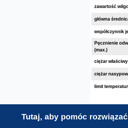
zawartość wilgo
główna średnic
współczynnik j
Pęcznienie odw
(max.)
ciężar właściwy
ciężar nasypow
limit temperatu
Tutaj, aby pomóc rozwiązać