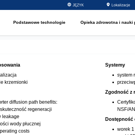
jąca
JĘZYK
Lokalizacje
półprzewodniki - elektronika
usuwanie substan
organicznych
olej i gaz
Podstawowe technologie
Opieka zdrowotna i nauki 
zmiękczanie
onę
woda pitna i gruntowa
e
Water Purity Sol
energia
pulpa i papier
e
osowania
Systemy
o
alizacja
system 
e krzemionki
przeciw
o
Zgodność z 
ter diffusion path benefits:
Certyfi
skuteczność regeneracji
NSF/AN
w leakage
Dostępność
lości wody płucznej
worek 1 
perating costs