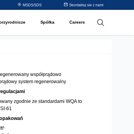
Purolite™ Resin Periodic
MSDS/SDS
Skontaktuj sie z nami
cji
Table
przyrodnicze
Spółka
Careers
utions
regenerowany współprądowo
prądowy system regenerowalny
regulacjami
kowany zgodnie ze standardami WQA to
SI-61
 opakowań
ft³