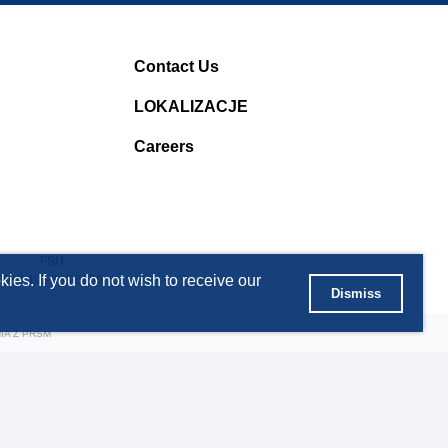
Contact Us
LOKALIZACJE
Careers
FSU
ies. If you do not wish to receive our
T +7 495 363 5056
Dismiss
IA Z PRSM