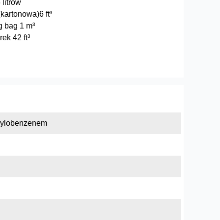
 litrów
kartonowa)6 ft³
g bag 1 m³
ek 42 ft³
inylobenzenem