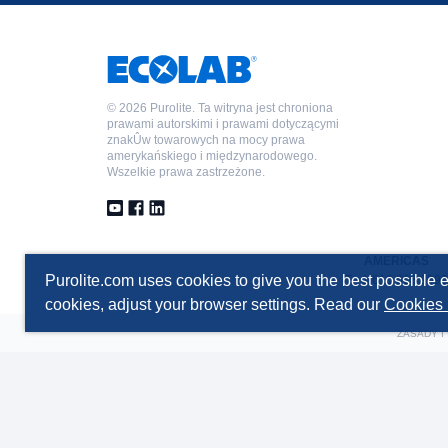
©
2026 Purolite. Ta witryna jest chroniona
prawami autorskimi i prawami dotyczącymi
znakÛw towarowych na mocy prawa
amerykańskiego i międzynarodowego.
Wszelkie prawa zastrzeżone.
AMERICAS
Purolite.com uses cookies to give you the best possible e
T +1 610 668 9090
cookies, adjust your browser settings. Read our
Cookies 
ZASADY I