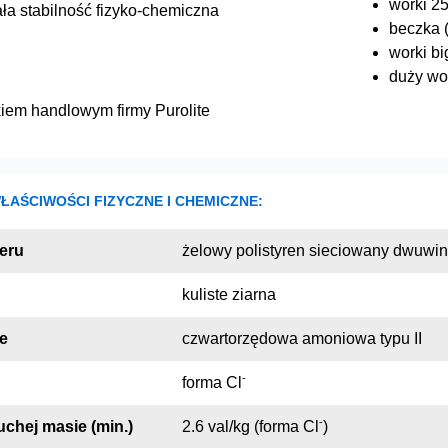
worki 25
ła stabilność fizyko-chemiczna
beczka (
worki bi
duży wor
kiem handlowym firmy Purolite
AŚCIWOŚCI FIZYCZNE I CHEMICZNE:
eru
żelowy polistyren sieciowany dwuw
kuliste ziarna
e
czwartorzędowa amoniowa typu II
-
forma Cl
-
chej masie (min.)
2.6 val/kg (forma Cl
)