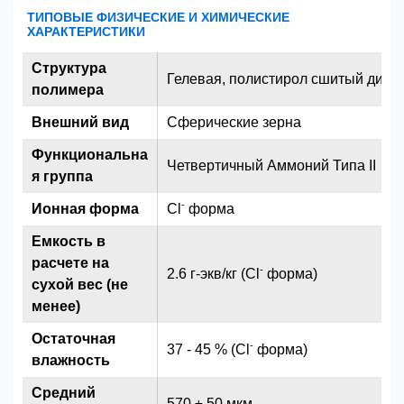
ТИПОВЫЕ ФИЗИЧЕСКИЕ И ХИМИЧЕСКИЕ
ХАРАКТЕРИСТИКИ
Структура
Гелевая, полистирол сшитый див
полимера
Внешний вид
Сферические зерна
Функциональна
Четвертичный Аммоний Типа II
я группа
-
Ионная форма
Cl
форма
Емкость в
расчете на
-
2.6 г-экв/кг (Cl
форма)
сухой вес (не
менее)
Остаточная
-
37 - 45 % (Cl
форма)
влажность
Средний
570 ± 50 мкм