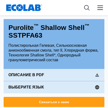
Industries
Medical Devices and Diagnostics
Resources
News & Events
Applications
Nutraceuticals
Tools
™
™
Purolite
Shallow Shell
SSTPFA63
Полистирольная Гелевая, Сильноосновная
анионообменная смола, тип II, Хлоридная форма,
Технология Shallow Shell*, Однородный
гранулометрический состав
ОПИСАНИЕ В PDF
ВЫБЕРИТЕ ЯЗЫК
Связаться с нами