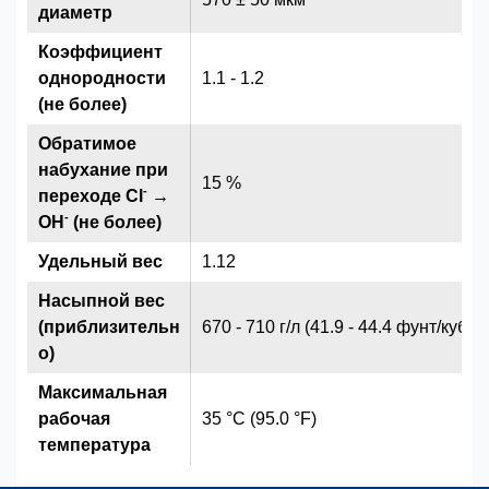
диаметр
Коэффициент
однородности
1.1 - 1.2
(не более)
Обратимое
набухание при
15 %
-
переходе Cl
→
-
OH
(не более)
Удельный вес
1.12
Насыпной вес
(приблизительн
670 - 710 г/л (41.9 - 44.4 фунт/куб.ф
о)
Максимальная
рабочая
35 °C (95.0 °F)
температура