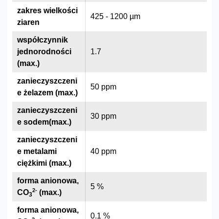
zakres wielkości
425 - 1200 µm
ziaren
współczynnik
jednorodności
1.7
(max.)
zanieczyszczeni
50 ppm
e żelazem (max.)
zanieczyszczeni
30 ppm
e sodem(max.)
zanieczyszczeni
e metalami
40 ppm
ciężkimi (max.)
forma anionowa,
5 %
2
-
CO
(max.)
3
forma anionowa,
0.1 %