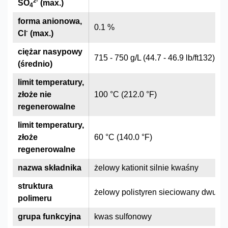
2
-
SO
(max.)
4
forma anionowa,
0.1 %
-
Cl
(max.)
ciężar nasypowy
715 - 750 g/L (44.7 - 46.9 lb/ft132)
(średnio)
limit temperatury,
złoże nie
100 °C (212.0 °F)
regenerowalne
limit temperatury,
złoże
60 °C (140.0 °F)
regenerowalne
nazwa składnika
żelowy kationit silnie kwaśny
struktura
żelowy polistyren sieciowany dwuw
polimeru
grupa funkcyjna
kwas sulfonowy