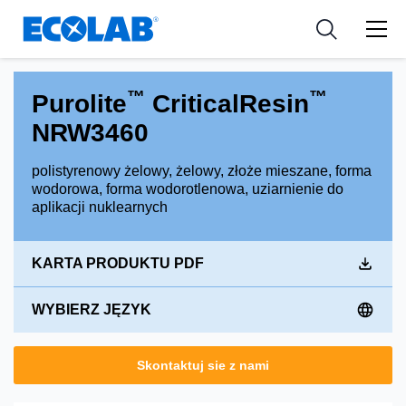
Zasoby
PRZEMYSŁ
Resources
Medical Devices and Diagnostics
Wiadomości i wydarzenia
APLIKACJE
™
™
Purolite
CriticalResin
Nutraceuticals
Narzędzia
NRW3460
polistyrenowy żelowy, żelowy, złoże mieszane, forma
wodorowa, forma wodorotlenowa, uziarnienie do
aplikacji nuklearnych
KARTA PRODUKTU PDF
WYBIERZ JĘZYK
Skontaktuj sie z nami