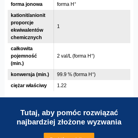
+
forma jonowa
forma H
kationit/anionit
proporcje
1
ekwiwalentów
chemicznych
całkowita
+
pojemność
2 val/L (forma H
)
(min.)
+
konwersja (min.)
99.9 % (forma H
)
ciężar właściwy
1.22
Tutaj, aby pomóc rozwiązać
najbardziej złożone wyzwania