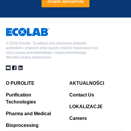
Znajdź specjalistę
©
2026 Purolite. Ta witryna jest chroniona prawami
autorskimi i prawami dotyczącymi znakÛw towarowych na
mocy prawa amerykańskiego i międzynarodowego.
Wszelkie prawa zastrzeżone.
O PUROLITE
AKTUALNOŚCI
Purification
Contact Us
Technologies
LOKALIZACJE
Pharma and Medical
Careers
Bioprocessing