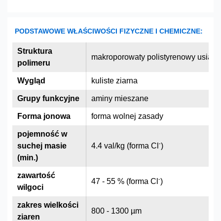
PODSTAWOWE WŁAŚCIWOŚCI FIZYCZNE I CHEMICZNE:
Struktura
makroporowaty polistyrenowy usia
polimeru
Wygląd
kuliste ziarna
Grupy funkcyjne
aminy mieszane
Forma jonowa
forma wolnej zasady
pojemność w
-
suchej masie
4.4 val/kg (forma Cl
)
(min.)
zawartość
-
47 - 55 % (forma Cl
)
wilgoci
zakres wielkości
800 - 1300 µm
ziaren