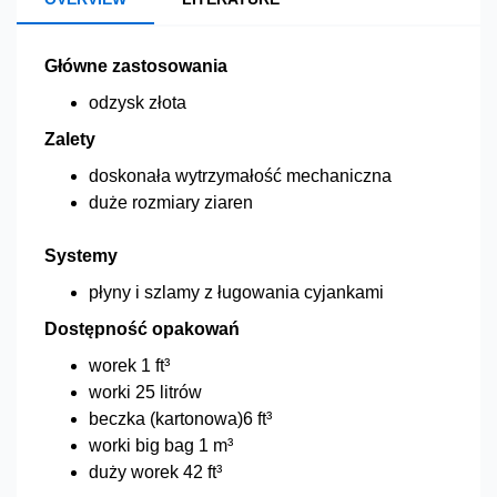
Główne zastosowania
odzysk złota
Zalety
doskonała wytrzymałość mechaniczna
duże rozmiary ziaren
Systemy
płyny i szlamy z ługowania cyjankami
Dostępność opakowań
worek 1 ft³
worki 25 litrów
beczka (kartonowa)6 ft³
worki big bag 1 m³
duży worek 42 ft³