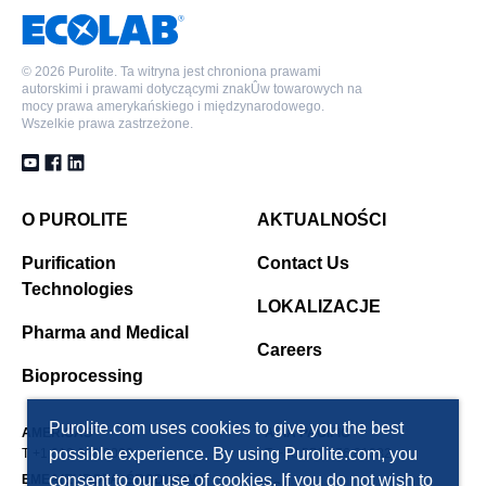
©
2026 Purolite. Ta witryna jest chroniona prawami
autorskimi i prawami dotyczącymi znakÛw towarowych na
mocy prawa amerykańskiego i międzynarodowego.
Wszelkie prawa zastrzeżone.
O PUROLITE
AKTUALNOŚCI
Purification
Contact Us
Technologies
LOKALIZACJE
Pharma and Medical
Careers
Bioprocessing
Purolite.com uses cookies to give you the best
AMERICAS
ASIA PACIFIC
possible experience. By using Purolite.com, you
T +1 610 668 9090
T +86 571 876 31382
consent to our use of cookies. If you do not wish to
EMEA(EUROPA, ŚRODKOWY