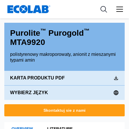
Zasoby
PRZEMYSŁ
Resources
Medical Devices and Diagnostics
Wiadomości i wydarzenia
APLIKACJE
™
™
Purolite
Purogold
Nutraceuticals
Narzędzia
MTA9920
polistyrenowy makroporowaty, anionit z mieszanymi
typami amin
KARTA PRODUKTU PDF
WYBIERZ JĘZYK
Skontaktuj sie z nami
OVERVIEW
LITERATURE