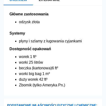
Główne zastosowania
odzysk złota
Systemy
płyny i szlamy z ługowania cyjankami
Dostępność opakowań
worek 1 ft³
worki 25 litrów
beczka (kartonowa)6 ft³
worki big bag 1 m³
duży worek 42 ft³
Zbornik (tylko Ameryka Pn.)
PODSTAWOWE WŁAŚCIWOŚCI FIZYCZNE I CHEMICZNE: