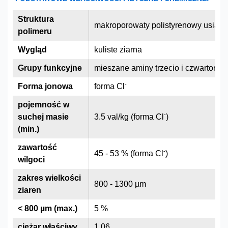
Struktura
makroporowaty polistyrenowy usia
polimeru
Wygląd
kuliste ziarna
Grupy funkcyjne
mieszane aminy trzecio i czwartorz
-
Forma jonowa
forma Cl
pojemność w
-
suchej masie
3.5 val/kg (forma Cl
)
(min.)
zawartość
-
45 - 53 % (forma Cl
)
wilgoci
zakres wielkości
800 - 1300 µm
ziaren
< 800 µm (max.)
5 %
ciężar właściwy
1.06