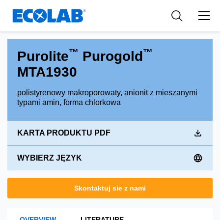
Zasoby
PRZEMYSŁ
Resources
Medical Devices and Diagnostics
Wiadomości i wydarzenia
APLIKACJE
™
™
Purolite
Purogold
Nutraceuticals
Narzędzia
MTA1930
polistyrenowy makroporowaty, anionit z mieszanymi
typami amin, forma chlorkowa
KARTA PRODUKTU PDF
WYBIERZ JĘZYK
Skontaktuj sie z nami
OVERVIEW
LITERATURE