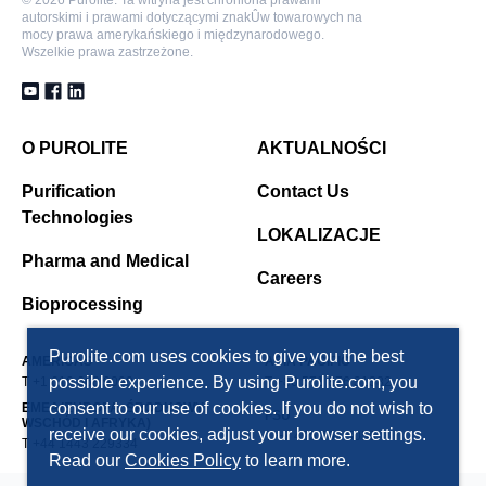
autorskimi i prawami dotyczącymi znakÛw towarowych na
mocy prawa amerykańskiego i międzynarodowego.
Wszelkie prawa zastrzeżone.
O PUROLITE
AKTUALNOŚCI
Purification
Contact Us
Technologies
LOKALIZACJE
Pharma and Medical
Careers
Bioprocessing
Purolite.com uses cookies to give you the best
AMERICAS
ASIA PACIFIC
possible experience. By using Purolite.com, you
T +1 610 668 9090
T +86 571 876 31382
consent to our use of cookies. If you do not wish to
EMEA(EUROPA, ŚRODKOWY
FSU
WSCHÓD I AFRYKA)
receive our cookies, adjust your browser settings.
T +7 495 363 5056
T +44 1443 229334
Read our
Cookies Policy
to learn more.