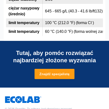
ciężar nasypowy
645 - 665 g/L (40.3 - 41.6 lb/ft132)
(średnio)
-
limit temperatury
100 °C (212.0 °F) (forma Cl
)
limit temperatury
60 °C (140.0 °F) (forma wolnej zasad
Tutaj, aby pomóc rozwiązać
najbardziej złożone wyzwania
Znajdź specjalistę
©
2026 Purolite. Ta witryna jest chroniona prawami