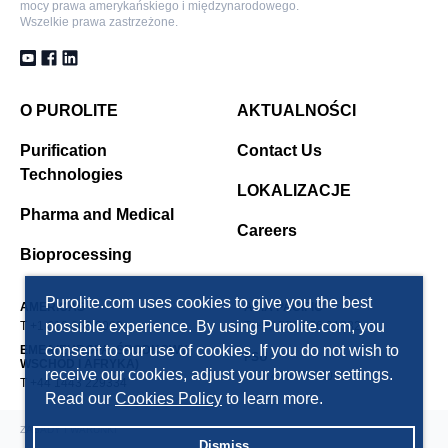
mocy prawa amerykańskiego i międzynarodowego.
Wszelkie prawa zastrzeżone.
O PUROLITE
AKTUALNOŚCI
Purification
Contact Us
Technologies
LOKALIZACJE
Pharma and Medical
Careers
Bioprocessing
Purolite.com uses cookies to give you the best
AMERICAS
ASIA PACIFIC
possible experience. By using Purolite.com, you
T +1 610 668 9090
T +86 571 876 31382
consent to our use of cookies. If you do not wish to
EMEA(EUROPA, ŚRODKOWY
FSU
WSCHÓD I AFRYKA)
receive our cookies, adjust your browser settings.
T +7 495 363 5056
T +44 1443 229334
Read our
Cookies Policy
to learn more.
ZASADY I WARUNKI
Dismiss