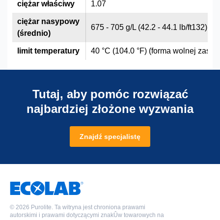
ciężar właściwy
1.07
ciężar nasypowy
675 - 705 g/L (42.2 - 44.1 lb/ft132)
(średnio)
limit temperatury
40 °C (104.0 °F) (forma wolnej zasad
Tutaj, aby pomóc rozwiązać
najbardziej złożone wyzwania
Znajdź specjalistę
©
2026 Purolite. Ta witryna jest chroniona prawami
autorskimi i prawami dotyczącymi znakÛw towarowych na