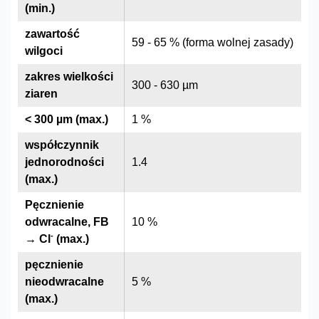
(min.)
zawartość
59 - 65 % (forma wolnej zasady)
wilgoci
zakres wielkości
300 - 630 µm
ziaren
< 300 µm (max.)
1 %
współczynnik
jednorodności
1.4
(max.)
Pęcznienie
odwracalne, FB
10 %
-
→ Cl
(max.)
pęcznienie
nieodwracalne
5 %
(max.)