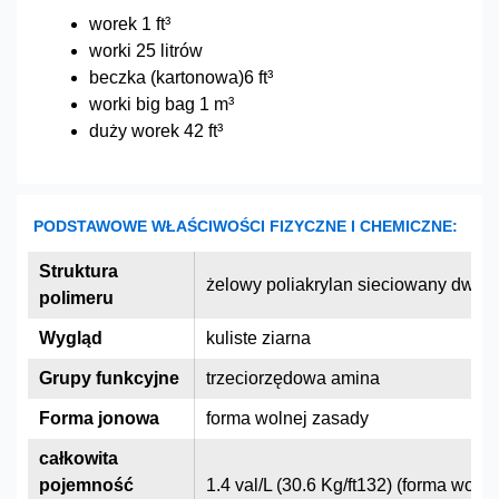
worek 1 ft³
worki 25 litrów
beczka (kartonowa)6 ft³
worki big bag 1 m³
duży worek 42 ft³
PODSTAWOWE WŁAŚCIWOŚCI FIZYCZNE I CHEMICZNE:
Struktura
żelowy poliakrylan sieciowany dwu
polimeru
Wygląd
kuliste ziarna
Grupy funkcyjne
trzeciorzędowa amina
Forma jonowa
forma wolnej zasady
całkowita
pojemność
1.4 val/L (30.6 Kg/ft132) (forma woln