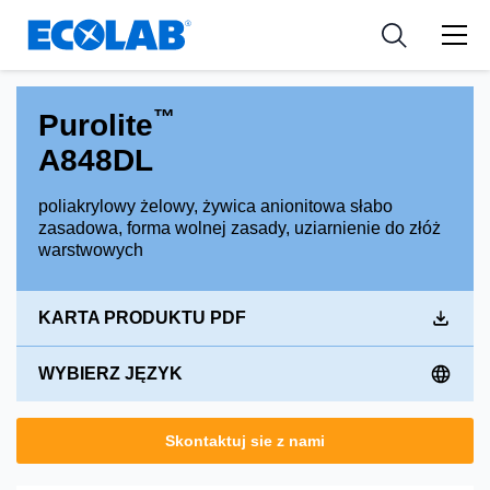
Zasoby
PRZEMYSŁ
Resources
Medical Devices and Diagnostics
Wiadomości i wydarzenia
APLIKACJE
™
Purolite
Nutraceuticals
Narzędzia
A848DL
poliakrylowy żelowy, żywica anionitowa słabo
zasadowa, forma wolnej zasady, uziarnienie do złóż
warstwowych
KARTA PRODUKTU PDF
WYBIERZ JĘZYK
Skontaktuj sie z nami