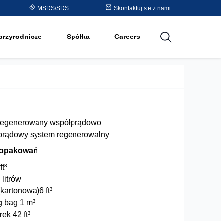
Purolite™ Resin Periodic
MSDS/SDS
Skontaktuj sie z nami
cji
Table
przyrodnicze
Spółka
Careers
utions
regenerowany współprądowo
prądowy system regenerowalny
 opakowań
ft³
 litrów
kartonowa)6 ft³
g bag 1 m³
ek 42 ft³