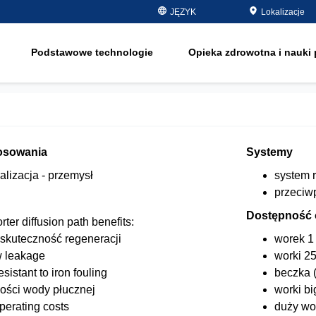
jąca
JĘZYK
Lokalizacje
półprzewodniki - elektronika
usuwanie substan
organicznych
olej i gaz
Podstawowe technologie
Opieka zdrowotna i nauki 
zmiękczanie
onę
woda pitna i gruntowa
e
Water Purity Sol
energia
pulpa i papier
e
osowania
Systemy
o
lizacja - przemysł
system 
przeciw
o
Dostępność
ter diffusion path benefits:
skuteczność regeneracji
worek 1 
w leakage
worki 25
esistant to iron fouling
beczka (
lości wody płucznej
worki bi
perating costs
duży wor