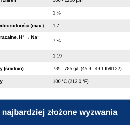
i ziaren
300 - 1200 µm
1 %
ednorodności (max.)
1.7
+
+
racalne, H
→ Na
7 %
1.19
y (średnio)
735 - 785 g/L (45.9 - 49.1 lb/ft132)
ry
100 °C (212.0 °F)
 najbardziej złożone wyzwania