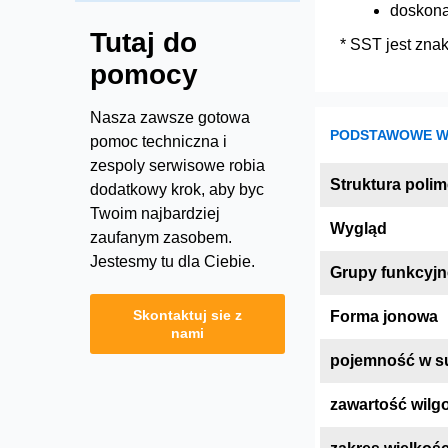
doskona
Tutaj do
* SST jest zna
pomocy
Nasza zawsze gotowa
PODSTAWOWE WŁ
pomoc techniczna i
zespoly serwisowe robia
Struktura polim
dodatkowy krok, aby byc
Twoim najbardziej
Wygląd
zaufanym zasobem.
Jestesmy tu dla Ciebie.
Grupy funkcyjn
Skontaktuj sie z
Forma jonowa
nami
pojemność w su
zawartość wilgo