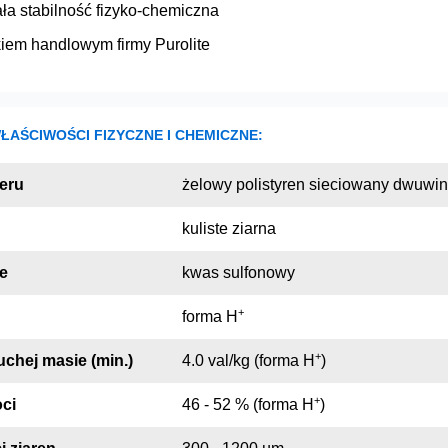
ła stabilność fizyko-chemiczna
kiem handlowym firmy Purolite
AŚCIWOŚCI FIZYCZNE I CHEMICZNE:
eru
żelowy polistyren sieciowany dwuw
kuliste ziarna
e
kwas sulfonowy
+
forma H
+
chej masie (min.)
4.0 val/kg (forma H
)
+
ci
46 - 52 % (forma H
)