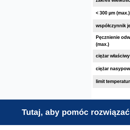
zakres wielkośc
< 300 µm (max.)
współczynnik j
Pęcznienie odw
(max.)
ciężar właściwy
ciężar nasypow
limit temperatu
Tutaj, aby pomóc rozwiązać