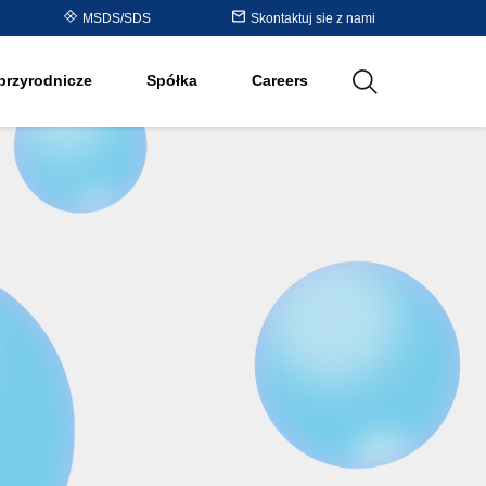
Purolite™ Resin Periodic
MSDS/SDS
Skontaktuj sie z nami
cji
Table
przyrodnicze
Spółka
Careers
utions