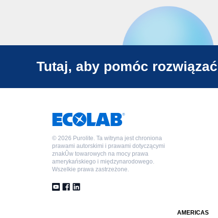
Tutaj, aby pomóc rozwiązać
©
2026 Purolite. Ta witryna jest chroniona
prawami autorskimi i prawami dotyczącymi
znakÛw towarowych na mocy prawa
amerykańskiego i międzynarodowego.
Wszelkie prawa zastrzeżone.
AMERICAS