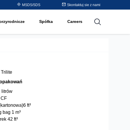
Purolite™ Resin Periodic
MSDS/SDS
Skontaktuj sie z nami
cji
Table
przyrodnicze
Spółka
Careers
utions
Trilite
 opakowań
 litrów
1 CF
kartonowa)6 ft³
g bag 1 m³
ek 42 ft³