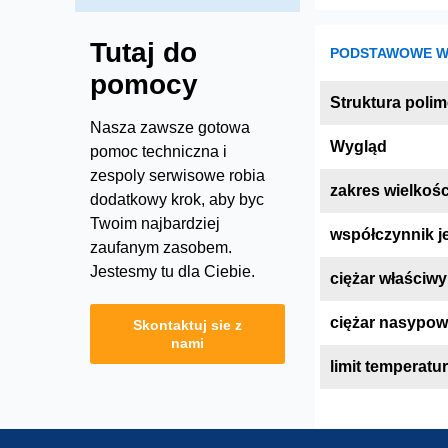
Tutaj do
PODSTAWOWE WŁ
pomocy
Struktura polim
Nasza zawsze gotowa
Wygląd
pomoc techniczna i
zespoly serwisowe robia
zakres wielkośc
dodatkowy krok, aby byc
Twoim najbardziej
współczynnik j
zaufanym zasobem.
Jestesmy tu dla Ciebie.
ciężar właściwy
ciężar nasypow
Skontaktuj sie z
nami
limit temperatu