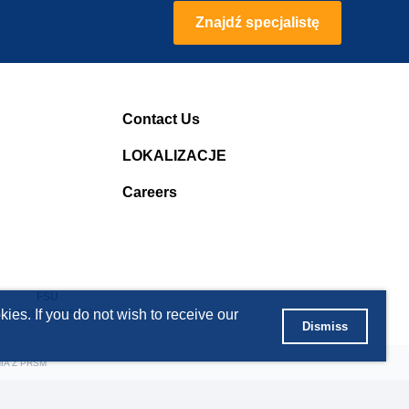
Znajdź specjalistę
Contact Us
LOKALIZACJE
Careers
FSU
ies. If you do not wish to receive our
T +7 495 363 5056
Dismiss
IA Z PRSM