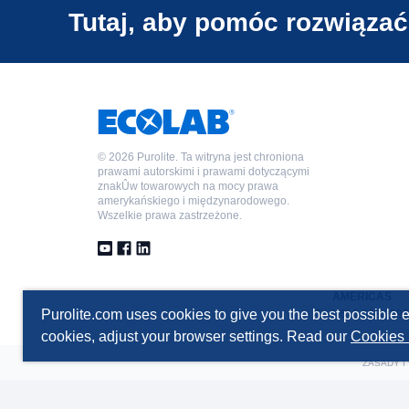
Tutaj, aby pomóc rozwiązać
©
2026 Purolite. Ta witryna jest chroniona
prawami autorskimi i prawami dotyczącymi
znakÛw towarowych na mocy prawa
amerykańskiego i międzynarodowego.
Wszelkie prawa zastrzeżone.
AMERICAS
Purolite.com uses cookies to give you the best possible e
T +1 610 668 9090
cookies, adjust your browser settings. Read our
Cookies 
ZASADY I