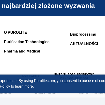
 najbardziej złożone wyzwania
O PUROLITE
Bioprocessing
Purification Technologies
AKTUALNOŚCI
Pharma and Medical
EMEA(EUROPA, ŚRODKOWY
ASIA PACIFIC
WSCHÓD I AFRYKA)
xperience. By using Purolite.com, you consent to our use of cook
T +86 571 876 31382
T +44 1443 229334
Policy
to learn more.
 WARUNKI
ZASADY I WARUNKI
WARUNKI KORZYSTAN