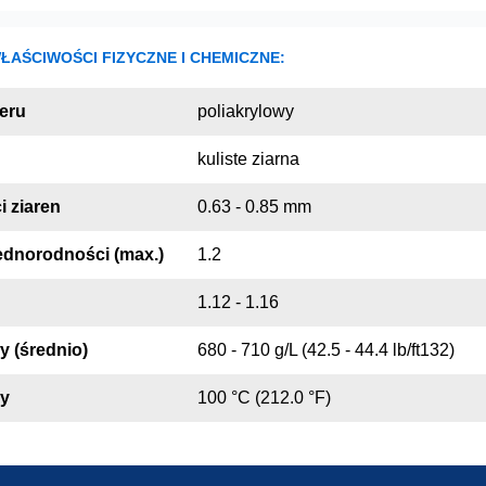
AŚCIWOŚCI FIZYCZNE I CHEMICZNE:
eru
poliakrylowy
kuliste ziarna
i ziaren
0.63 - 0.85 mm
ednorodności (max.)
1.2
1.12 - 1.16
y (średnio)
680 - 710 g/L (42.5 - 44.4 lb/ft132)
ry
100 °C (212.0 °F)