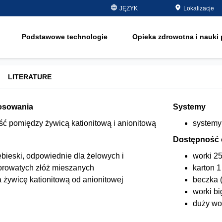
jąca
JĘZYK
Lokalizacje
półprzewodniki - elektronika
usuwanie substan
organicznych
olej i gaz
Podstawowe technologie
Opieka zdrowotna i nauki 
zmiękczanie
onę
woda pitna i gruntowa
e
Water Purity Sol
energia
LITERATURE
pulpa i papier
e
osowania
Systemy
o
ść pomiędzy żywicą kationitową i anionitową
systemy 
o
Dostępność
ebieski, odpowiednie dla żelowych i
worki 25
rowatych złóż mieszanych
karton 
 żywicę kationitową od anionitowej
beczka (
worki bi
duży wor