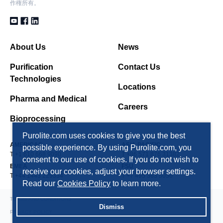
換樹脂, 水素形, 触媒, 乾燥
作権所有。
ポリスチレン系 マクロポーラス, 強酸性カチオン交
換樹脂, 水素形, 触媒, 乾燥
About Us
News
Purification
Contact Us
Technologies
Locations
Pharma and Medical
Careers
Bioprocessing
Purolite.com uses cookies to give you the best
AMERICAS
ASIA PACIFIC
possible experience. By using Purolite.com, you
T +1 610 668 9090
T +86 571 876 31382
consent to our use of cookies. If you do not wish to
EMEA
FSU
receive our cookies, adjust your browser settings.
T +44 1443 229334
T +7 495 363 5056
Read our
Cookies Policy
to learn more.
TERMS AND CONDITIONS
Dismiss
PRIVACY POLICY