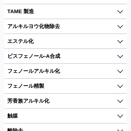
ポリスチレン系 マクロポーラス, 強酸性カチオン交
TAME 製造
CT169
換樹脂, 水素形, 触媒, 乾燥
ポリスチレン系 マクロポーラス, 強酸性カチオン交
アルキルヨウ化物除去
CT169
換樹脂, 水素形, 触媒
CT275DR
ポリスチレン系 マクロポーラス, 強酸性カチオン交
エステル化
ポリスチレン系 マクロポーラス, 強酸性カチオン交
CT275AG
換樹脂, 水素形, 触媒
CT169DR
換樹脂, 水素形, 触媒, 乾燥
ポリスチレン系 マクロポーラス, 強酸性カチオン交
ビスフェノール-A合成
ポリスチレン系 マクロポーラス, 強酸性カチオン交
CT151
換樹脂, H/銀形, 触媒, 部分的銀担持
CT169DR
換樹脂, 水素形, 触媒, 乾燥
ポリスチレン系 マクロポーラス, 強酸性カチオン交
フェノールアルキル化
ポリスチレン系 マクロポーラス, 強酸性カチオン交
CT122/6521
換樹脂, 水素形, 触媒
換樹脂, 水素形, 触媒, 乾燥
CT175
ポリスチレン系 ゲル, 強酸性カチオン交換樹脂, 水素
フェノール精製
CT169
ポリスチレン系 マクロポーラス, 強酸性カチオン交
形, 触媒
CT151DR
CT175
換樹脂, 水素形, 触媒
ポリスチレン系 マクロポーラス, 強酸性カチオン交
芳香族アルキル化
ポリスチレン系 マクロポーラス, 強酸性カチオン交
CT151
ポリスチレン系 マクロポーラス, 強酸性カチオン交
換樹脂, 水素形, 触媒
CT122/9048
換樹脂, 水素形, 触媒, 乾燥
換樹脂, 水素形, 触媒
CT175DR
ポリスチレン系 マクロポーラス, 強酸性カチオン交
触媒
ポリスチレン系 ゲル, 強酸性カチオン交換樹脂, 水素
CT151
換樹脂, 水素形, 触媒
CT251
ポリスチレン系 マクロポーラス, 強酸性カチオン交
形, 触媒
CT175
CT175DR
ポリスチレン系 マクロポーラス, 強酸性カチオン交
酸除去
換樹脂, 水素形, 触媒, 乾燥