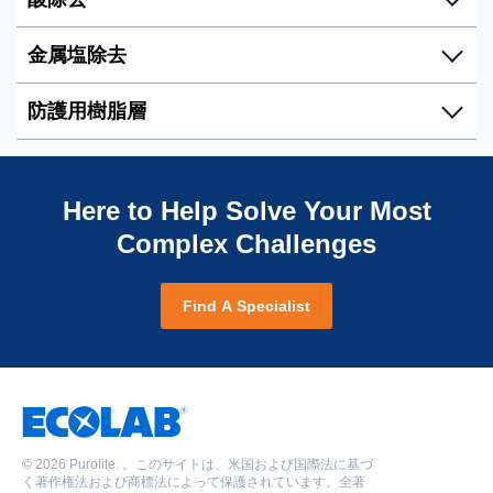
ポリスチレン系 マクロポーラス, 強酸性カチオン交
CTA193PLUS
ポリスチレン系 マクロポーラス, 強酸性カチオン交
換樹脂, 水素形, 触媒
CT151DR
ポリスチレン系 マクロポーラス, 強酸性カチオン交
換樹脂, 水素形, 触媒, 高い交換容量
CT124
換樹脂, 水素形, 触媒
ポリスチレン系 マクロポーラス, 弱塩基性アニオン
金属塩除去
換樹脂, 水素形, 触媒, 乾燥
CT269
ポリスチレン系 マクロポーラス, 強酸性カチオン交
CTA193PLUS
ポリスチレン系 ゲル, 強酸性カチオン交換樹脂, 水素
交換樹脂, 遊離塩基形
CT151DR
換樹脂, 水素形, 触媒, 乾燥
ポリスチレン系 マクロポーラス, 強酸性カチオン交
形, 触媒, 低架橋度
CT251
ポリスチレン系 マクロポーラス, 弱塩基性アニオン
防護用樹脂層
CT269
ポリスチレン系 マクロポーラス, 強酸性カチオン交
換樹脂, 水素形, 触媒, 高い交換容量
CTA193PLUS
交換樹脂, 遊離塩基形
ポリスチレン系 マクロポーラス, 強酸性カチオン交
換樹脂, 水素形, 触媒, 乾燥
CT252
ポリスチレン系 マクロポーラス, 強酸性カチオン交
ポリスチレン系 マクロポーラス, 弱塩基性アニオン
換樹脂, 水素形, 触媒, 高い交換容量
換樹脂, 水素形, 触媒, 高い交換容量
CT175
CT269DR
ポリスチレン系 マクロポーラス, 強酸性カチオン交
交換樹脂, 遊離塩基形
CTA196
CT251
Here to Help Solve Your Most
換樹脂, 水素形, 触媒, 高い交換容量
ポリスチレン系 マクロポーラス, 強酸性カチオン交
ポリスチレン系 マクロポーラス, 強酸性カチオン交
CT252
ポリスチレン系 マクロポーラス, 弱塩基性アニオン
Complex Challenges
CT269DR
ポリスチレン系 マクロポーラス, 強酸性カチオン交
換樹脂, 水素形, 触媒
換樹脂, 水素形, 触媒, 乾燥
交換樹脂, 遊離塩基形
ポリスチレン系 マクロポーラス, 強酸性カチオン交
換樹脂, 水素形, 触媒, 高い交換容量
ポリスチレン系 マクロポーラス, 強酸性カチオン交
換樹脂, 水素形, 触媒, 高い交換容量
換樹脂, 水素形, 触媒, 乾燥
Find A Specialist
CT275
CT252
ポリスチレン系 マクロポーラス, 強酸性カチオン交
CT275
CT275
ポリスチレン系 マクロポーラス, 強酸性カチオン交
換樹脂, 水素形, 触媒, 高い交換容量
ポリスチレン系 マクロポーラス, 強酸性カチオン交
換樹脂, 水素形, 触媒, 高い交換容量
ポリスチレン系 マクロポーラス, 強酸性カチオン交
換樹脂, 水素形, 触媒, 高い交換容量
換樹脂, 水素形, 触媒, 高い交換容量
CT275DR
©
2026 Purolite. 。このサイトは、米国および国際法に基づ
ポリスチレン系 マクロポーラス, 強酸性カチオン交
く著作権法および商標法によって保護されています。全著
CT275DR