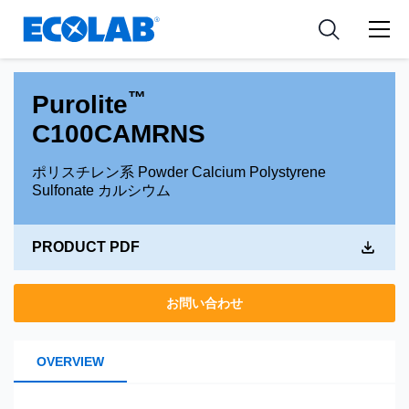
Pharmaceutical
分野
Resources
News & Events
Medical Devices and Diagnostics
用途
Tools
™
Purolite
Nutraceuticals
C100CAMRNS
ポリスチレン系 Powder Calcium Polystyrene
Sulfonate カルシウム
PRODUCT PDF
お問い合わせ
OVERVIEW