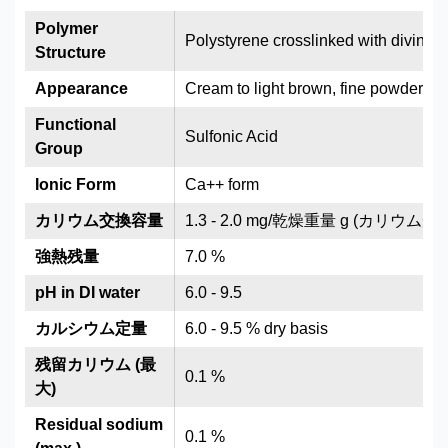
Polymer
Polystyrene crosslinked with divinyl
Structure
Appearance
Cream to light brown, fine powder
Functional
Sulfonic Acid
Group
Ionic Form
Ca++ form
カリウム交換容量
1.3 - 2.0 mg/乾燥重量 g (カリウム形)
強熱残量
7.0 %
pH in DI water
6.0 - 9.5
カルシウム定量
6.0 - 9.5 % dry basis
残留カリウム (最
0.1 %
大)
Residual sodium
0.1 %