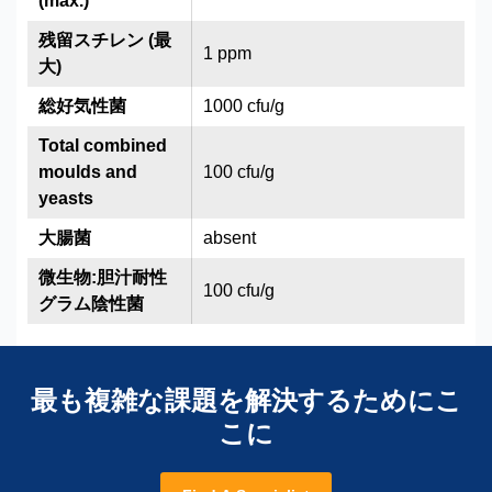
(max.)
残留スチレン (最
1 ppm
大)
総好気性菌
1000 cfu/g
Total combined
moulds and
100 cfu/g
yeasts
大腸菌
absent
微生物:胆汁耐性
100 cfu/g
グラム陰性菌
最も複雑な課題を解決するためにこ
こに