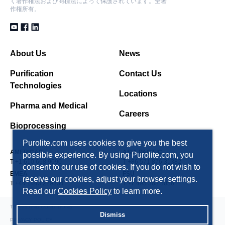
く著作権法および商標法によって保護されています。全著
作権所有。
About Us
News
Purification
Contact Us
Technologies
Locations
Pharma and Medical
Careers
Bioprocessing
Purolite.com uses cookies to give you the best
AMERICAS
ASIA PACIFIC
possible experience. By using Purolite.com, you
T +1 610 668 9090
T +86 571 876 31382
consent to our use of cookies. If you do not wish to
EMEA
FSU
receive our cookies, adjust your browser settings.
T +44 1443 229334
T +7 495 363 5056
Read our
Cookies Policy
to learn more.
TERMS AND CONDITIONS
Dismiss
PRIVACY POLICY