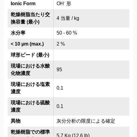
-
Ionic Form
OH
形
乾燥樹脂当たり交
4 当量 / kg
換容量 (最小)
水分率
50 - 60 %
< 10 µm (max.)
2 %
球形ビード (最小)
現場における水酸
95
化物濃度
現場における塩素
0.1
濃度
現場における硫酸
0.1
濃度
異物
灰分分析の限度による確定
乾燥樹脂での標準
5.7 Kg (12.6 lb)