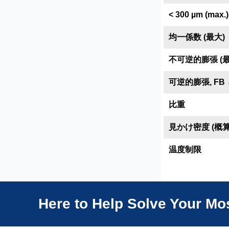
< 300 µm (max.)
均一係数 (最大)
不可逆的膨張 (最
可逆的膨張, FB →
比重
見かけ密度 (概算
温度制限
Here to Help Solve Your M