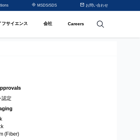
Purolite™ Resin Periodic
tions
MSDS/SDS
お問い合わせ
Table
イフサイエンス
会社
Careers
utions
Approvals
ャ認定
aging
ck
ck
um (Fiber)