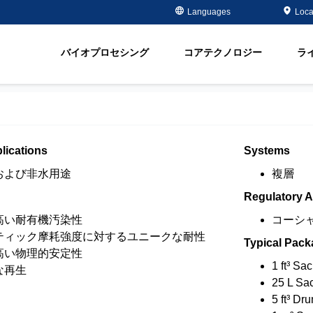
Case Studies
Masterclass
金属メッキ分野
金属除去・再生
Languages
Loca
ment
半導体 - 電子部品分野
有機物除去
脂
オイル＆ガス分野
軟化
バイオプロセシング
コアテクノロジー
ラ
ment
飲料水＆地下水
Water Purity Sol
発電所分野
パルプ・製紙分野
lications
Systems
および非水用途
複層
Regulatory 
高い耐有機汚染性
コーシ
ティック摩耗強度に対するユニークな耐性
Typical Pack
高い物理的安定性
1 ft³ Sa
な再生
25 L Sa
5 ft³ Dr