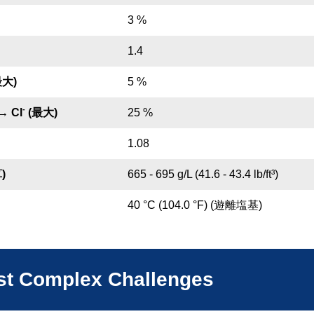
3 %
1.4
大)
5 %
-
 Cl
(最大)
25 %
1.08
)
665 - 695 g/L (41.6 - 43.4 lb/ft³)
40 °C (104.0 °F) (遊離塩基)
ost Complex Challenges