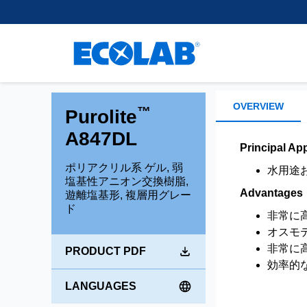
Customer Support
離、除去、回収するために使
樹脂
regulatory experience, we
Learn More
healthcare.
用される小型ビーズを開発・
supply leading separation,
Research and Develop
スペーサー用不活性樹
製造しています。
purification and extraction
Brands
混合床樹脂
Learn More
technologies to support
Environmental Commit
chromatography applications
Shallow Shell™ Resins
もっと読む
within the Pharma and
強酸性カチオン樹脂
Medical space.
OVERVIEW
™
Purolite
強塩基性アニオン樹脂
A847DL
弱酸性カチオン樹脂
Learn more
Principal App
弱塩基性アニオン樹脂
ポリアクリル系 ゲル, 弱
水用途
塩基性アニオン交換樹脂,
Advantages
遊離塩基形, 複層用グレー
ド
非常に
オスモ
非常に
PRODUCT PDF
効率的
LANGUAGES