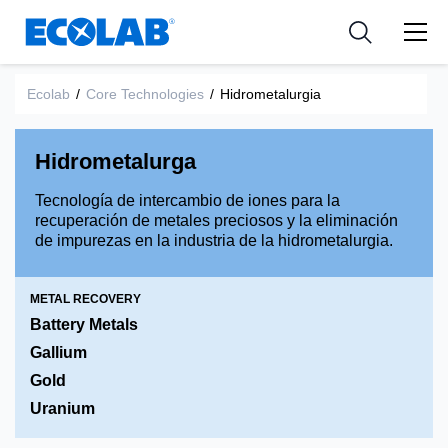
Industria
Industria
Resources
Medical Devices and Diagnostics
Aplicación
Empresa
Ecolab
/
Core Technologies
/
Hidrometalurgia
Nutraceuticals
Tipo de producto
Hidrometalurga
Tecnología de intercambio de iones para la
recuperación de metales preciosos y la eliminación
de impurezas en la industria de la hidrometalurgia.
METAL RECOVERY
Battery Metals
Gallium
Gold
Uranium