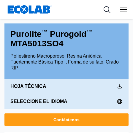
Industria
Industria
Resources
Medical Devices and Diagnostics
Aplicación
Empresa
™
™
Purolite
Purogold
Nutraceuticals
Tipo de producto
MTA5013SO4
Poliestireno Macroporoso, Resina Aniónica
Fuertemente Básica Tipo I, Forma de sulfato, Grado
RIP
HOJA TÉCNICA
SELECCIONE EL IDIOMA
Contáctenos