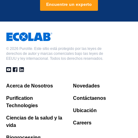
Encuentre un experto
©
2026 Purolite. Este sitio está protegido por las leyes de
derechos de autor y marcas comerciales bajo las leyes de
EEUU y ley internacional. Todos los derechos reservados.
Acerca de Nosotros
Novedades
Purification
Contáctaenos
Technologies
Ubicación
Ciencias de la salud y la
Careers
vida
Bioprocessing