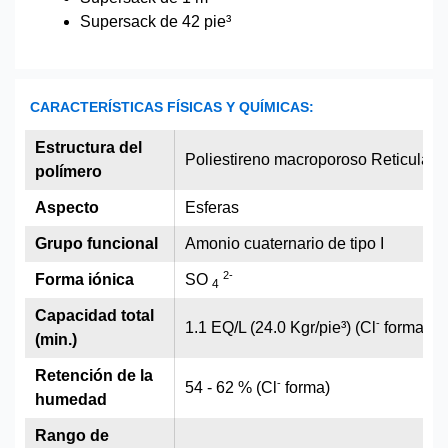
Supersack de 42 pie³
CARACTERÍSTICAS FÍSICAS Y QUÍMICAS:
Estructura del
Poliestireno macroporoso Reticulado
polímero
Aspecto
Esferas
Grupo funcional
Amonio cuaternario de tipo I
2
-
Forma iónica
SO
4
Capacidad total
-
1.1 EQ/L (24.0 Kgr/pie³) (Cl
forma)
(min.)
Retención de la
-
54 - 62 % (Cl
forma)
humedad
Rango de