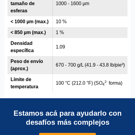
tamaño de
1000 - 1600 µm
esferas
< 1000 µm (max.)
10 %
< 850 µm (max.)
1 %
Densidad
1.09
específica
Peso de envío
670 - 700 g/L (41.9 - 43.8 lb/pie³)
(aprox.)
Límite de
2
-
100 °C (212.0 °F) (SO
forma)
4
temperatura
Estamos acá para ayudarlo con
desafíos más complejos