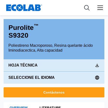
Industria
Industria
Resources
Medical Devices and Diagnostics
Aplicación
Empresa
™
Purolite
Nutraceuticals
Tipo de producto
S9320
Poliestireno Macroporoso, Resina quelante ácido
Iminodiacectica, Alta capacidad
HOJA TÉCNICA
SELECCIONE EL IDIOMA
Contáctenos
OVERVIEW
LITERATURE