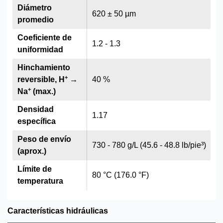
Diámetro
620 ± 50 µm
promedio
Coeficiente de
1.2 - 1.3
uniformidad
Hinchamiento
+
reversible, H
→
40 %
+
Na
(max.)
Densidad
1.17
específica
Peso de envío
730 - 780 g/L (45.6 - 48.8 lb/pie³)
(aprox.)
Límite de
80 °C (176.0 °F)
temperatura
Características hidráulicas