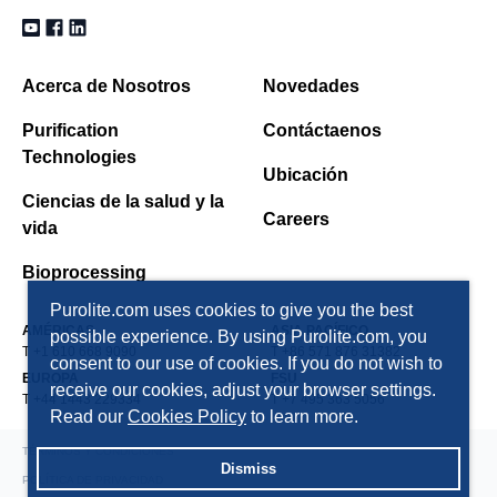
Acerca de Nosotros
Novedades
Purification
Contáctaenos
Technologies
Ubicación
Ciencias de la salud y la
Careers
vida
Bioprocessing
Purolite.com uses cookies to give you the best
AMÉRICAS
ASIA PACÍFICO
possible experience. By using Purolite.com, you
T +1 610 668 9090
T +86 571 876 31382
consent to our use of cookies. If you do not wish to
EUROPA
FSU
receive our cookies, adjust your browser settings.
T +44 1443 229334
T +7 495 363 5056
Read our
Cookies Policy
to learn more.
TÉRMINOS Y CONDICIONES
Dismiss
POLÍTICA DE PRIVACIDAD