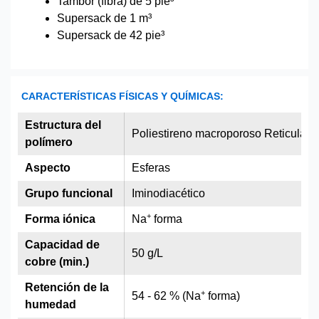
Tambor (fibra) de 5 pie³
Supersack de 1 m³
Supersack de 42 pie³
CARACTERÍSTICAS FÍSICAS Y QUÍMICAS:
Estructura del
Poliestireno macroporoso Reticulado
polímero
Aspecto
Esferas
Grupo funcional
Iminodiacético
+
Forma iónica
Na
forma
Capacidad de
50 g/L
cobre (min.)
Retención de la
+
54 - 62 % (Na
forma)
humedad