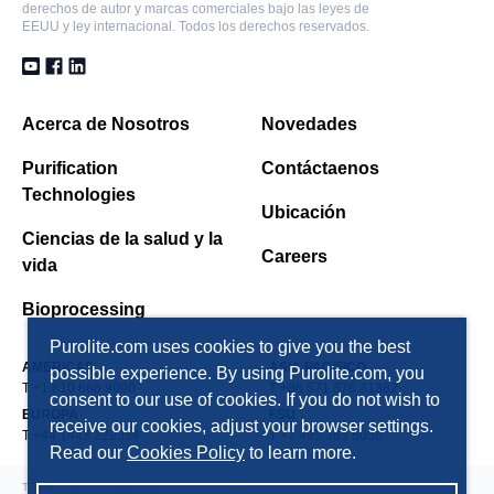
MN152
derechos de autor y marcas comerciales bajo las leyes de
EEUU y ley internacional. Todos los derechos reservados.
Hyper-crosslinked Polystyrenic Macroporoso,
Adsorbent Resin, Weak Base Functionality, Forma
de Base libre
Acerca de Nosotros
Novedades
MN200
Purification
Contáctaenos
Technologies
Hyper-crosslinked Polystyrenic Macroporoso, Resina
Ubicación
adsorbente, Forma no-iónico
Ciencias de la salud y la
Careers
vida
MN202
Bioprocessing
Hyper-crosslinked Polystyrenic Macroporoso, Resina
Purolite.com uses cookies to give you the best
adsorbente, Forma no-iónico
AMÉRICAS
ASIA PACÍFICO
possible experience. By using Purolite.com, you
T +1 610 668 9090
T +86 571 876 31382
consent to our use of cookies. If you do not wish to
MN502
EUROPA
FSU
receive our cookies, adjust your browser settings.
T +44 1443 229334
T +7 495 363 5056
Hyper-crosslinked Polystyrenic Macroporoso,
Read our
Cookies Policy
to learn more.
Adsorbent Resin, Strong Acid Functionality, Forma
TÉRMINOS Y CONDICIONES