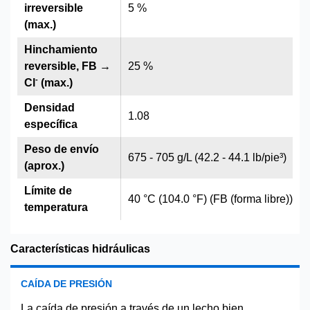
irreversible
5 %
(max.)
Hinchamiento
reversible, FB →
25 %
-
Cl
(max.)
Densidad
1.08
específica
Peso de envío
675 - 705 g/L (42.2 - 44.1 lb/pie³)
(aprox.)
Límite de
40 °C (104.0 °F) (FB (forma libre))
temperatura
Características hidráulicas
CAÍDA DE PRESIÓN
La caída de presión a través de un lecho bien