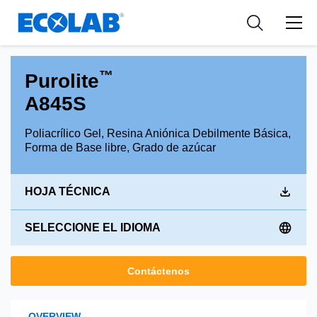
Industria
Industria
Resources
Medical Devices and Diagnostics
Aplicación
Empresa
™
Purolite
Nutraceuticals
Tipo de producto
A845S
Poliacrílico Gel, Resina Aniónica Debilmente Básica,
Forma de Base libre, Grado de azúcar
HOJA TÉCNICA
SELECCIONE EL IDIOMA
Contáctenos
OVERVIEW