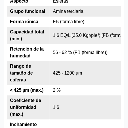
Aspecto
Esferas
Grupo funcional
Amina terciaria
Forma iónica
FB (forma libre)
Capacidad total
1.6 EQ/L (35.0 Kgr/pie³) (FB (forma li
(min.)
Retención de la
56 - 62 % (FB (forma libre))
humedad
Rango de
tamaño de
425 - 1200 µm
esferas
< 425 µm (max.)
2 %
Coeficiente de
uniformidad
1.6
(max.)
Inchamiento