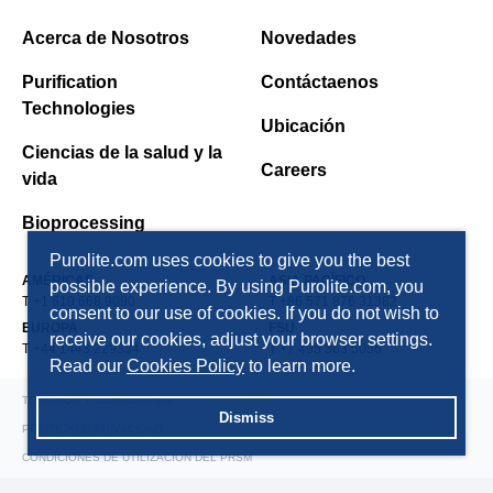
Acerca de Nosotros
Novedades
Purification
Contáctaenos
Technologies
Ubicación
Ciencias de la salud y la
Careers
vida
Bioprocessing
Purolite.com uses cookies to give you the best
AMÉRICAS
ASIA PACÍFICO
possible experience. By using Purolite.com, you
T +1 610 668 9090
T +86 571 876 31382
consent to our use of cookies. If you do not wish to
EUROPA
FSU
receive our cookies, adjust your browser settings.
T +44 1443 229334
T +7 495 363 5056
Read our
Cookies Policy
to learn more.
TÉRMINOS Y CONDICIONES
Dismiss
POLÍTICA DE PRIVACIDAD
CONDICIONES DE UTILIZACIÓN DEL PRSM