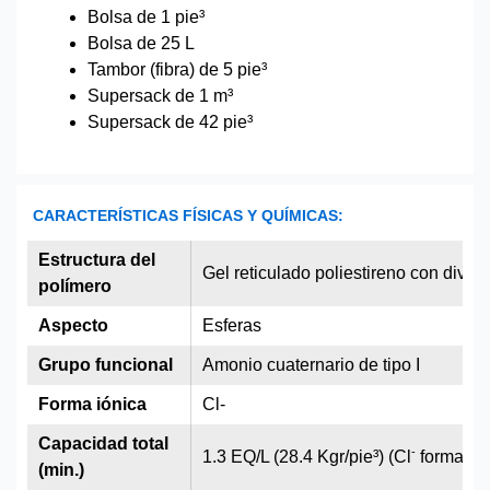
Bolsa de 1 pie³
Bolsa de 25 L
Tambor (fibra) de 5 pie³
Supersack de 1 m³
Supersack de 42 pie³
CARACTERÍSTICAS FÍSICAS Y QUÍMICAS:
Estructura del
Gel reticulado poliestireno con divin
polímero
Aspecto
Esferas
Grupo funcional
Amonio cuaternario de tipo I
Forma iónica
Cl-
Capacidad total
-
1.3 EQ/L (28.4 Kgr/pie³) (Cl
forma)
(min.)