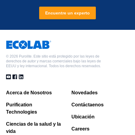
Encuentre un experto
©
2026 Purolite. Este sitio está protegido por las leyes de
derechos de autor y marcas comerciales bajo las leyes de
EEUU y ley internacional. Todos los derechos reservados.
Acerca de Nosotros
Novedades
Purification
Contáctaenos
Technologies
Ubicación
Ciencias de la salud y la
Careers
vida