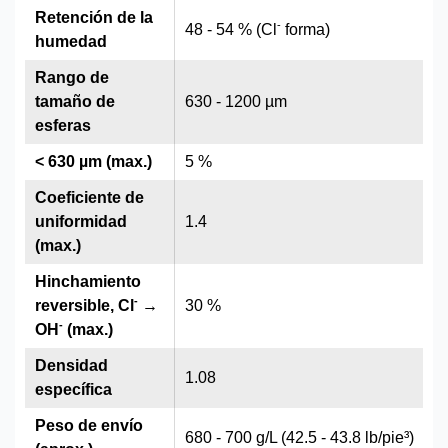
Retención de la
-
48 - 54 % (Cl
forma)
humedad
Rango de
tamaño de
630 - 1200 µm
esferas
< 630 µm (max.)
5 %
Coeficiente de
uniformidad
1.4
(max.)
Hinchamiento
-
reversible, Cl
→
30 %
-
OH
(max.)
Densidad
1.08
específica
Peso de envío
680 - 700 g/L (42.5 - 43.8 lb/pie³)