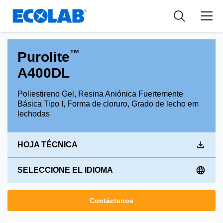
Industria
Industria
Resources
Medical Devices and Diagnostics
Aplicación
Empresa
™
Purolite
Nutraceuticals
Tipo de producto
A400DL
Poliestireno Gel, Resina Aniónica Fuertemente
Básica Tipo I, Forma de cloruro, Grado de lecho em
lechodas
HOJA TÉCNICA
SELECCIONE EL IDIOMA
Contáctenos