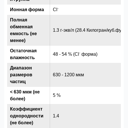
-
Ионная форма
Cl
Полная
обменная
1.3 г-экв/л (28.4 Килогран/куб.фут) (
емкость (не
менее)
Остаточная
-
48 - 54 % (Cl
форма)
влажность
Диапазон
размеров
630 - 1200 мкм
частиц
< 630 мкм (не
5 %
более)
Коэффициент
однородности
1.4
(не более)