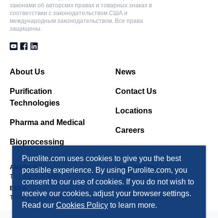
законами об авторских правах и товарных знаках в
соответствии с законодательством США и
международным законодательством. Все права
защищены.
About Us
News
Purification
Contact Us
Technologies
Locations
Pharma and Medical
Careers
Bioprocessing
Purolite.com uses cookies to give you the best
AMERICAS
ASIA PACIFIC
possible experience. By using Purolite.com, you
T +1 610 668 9090
T +86 571 876 31382
consent to our use of cookies. If you do not wish to
EMEA
FSU
receive our cookies, adjust your browser settings.
T +44 1443 229334
T +7 495 363 5056
Read our
Cookies Policy
to learn more.