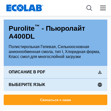
Industries
Medical Devices and Diagnostics
Resources
News & Events
Applications
Nutraceuticals
Tools
™
Purolite
- Пьюролайт
A400DL
Полистирольная Гелевая, Сильноосновная
анионообменная смола, тип I, Хлоридная форма,
Класс смол для многослойной загрузки
ОПИСАНИЕ В PDF
ВЫБЕРИТЕ ЯЗЫК
Связаться с нами