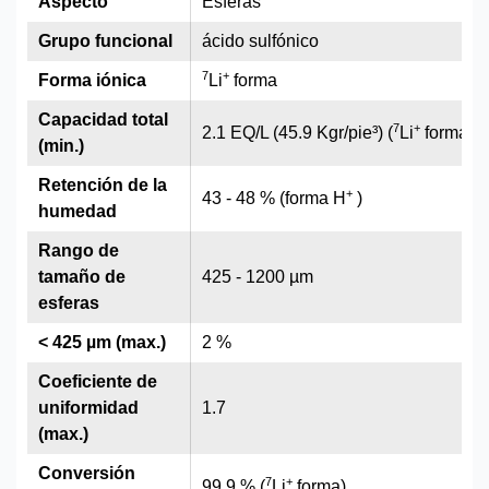
Aspecto
Esferas
Grupo funcional
ácido sulfónico
7
+
Forma iónica
Li
forma
Capacidad total
7
+
2.1 EQ/L (45.9 Kgr/pie³) (
Li
forma)
(min.)
Retención de la
+
43 - 48 % (forma H
)
humedad
Rango de
tamaño de
425 - 1200 µm
esferas
< 425 µm (max.)
2 %
Coeficiente de
uniformidad
1.7
(max.)
Conversión
7
+
99.9 % (
Li
forma)