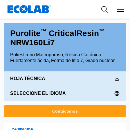
Industria
Industria
Resources
Medical Devices and Diagnostics
Aplicación
Empresa
™
™
Purolite
CriticalResin
Nutraceuticals
Tipo de producto
NRW160Li7
Poliestireno Macroporoso, Resina Catiónica
Fuertamente ácida, Forma de litio 7, Grado nuclear
HOJA TÉCNICA
SELECCIONE EL IDIOMA
Contáctenos
OVERVIEW