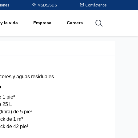
Table
iones
MSDS/SDS
Contáctenos
ateria
y la vida
Empresa
Careers
utions
icores y aguas residuales
o
 1 pie³
e 25 L
fibra) de 5 pie³
ck de 1 m³
ck de 42 pie³