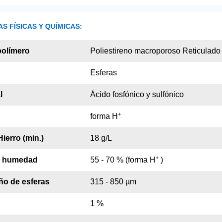
S FÍSICAS Y QUÍMICAS:
polímero
Poliestireno macroporoso Reticulado
Esferas
l
Ácido fosfónico y sulfónico
+
forma H
ierro (min.)
18 g/L
+
a humedad
55 - 70 % (forma H
)
o de esferas
315 - 850 µm
1 %