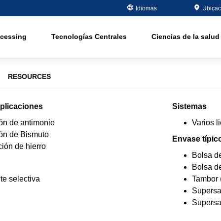
recuperación
Idiomas
Ubicac
lo
Semiconductor - electrónicos
Eliminación de m
petróleo y gas
orgánica
ocessing
Tecnologías Centrales
Ciencias de la salud 
Potable y agua subterránea
ablandamiento
Energía
Water Purity Sol
RESOURCES
Industria Papelera
aplicaciones
Sistemas
n de antimonio
Varios l
n de Bismuto
mente
Envase típic
ión de hierro
Bolsa de
Bolsa d
te selectiva
Tambor (
Supersa
Supersa