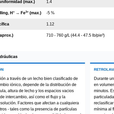
uniformidad (max.)
1.4
+
3
+
ling, H
→ Fe
(max.)
-5 %
ífica
1.12
aprox.)
710 - 760 g/L (44.4 - 47.5 lb/pie³)
idráulicas
ÓN
RETROLAV
ión a través de un lecho bien clasificado de
Durante un
ambio iónico, depende de la distribución de
en volumen
ula, altura de lecho y los espacios vacios
minutos. Es
 de intercambio, así como el flujo y la
particulada
 solución. Factores que afectan a cualquiera
reclasifica
ros - tales como la presencia de partículas
mínima al f