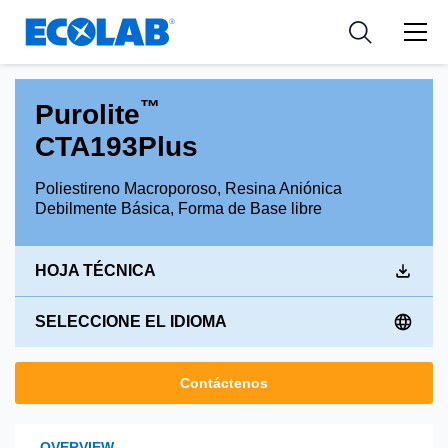
Industria
Industria
Resources
Medical Devices and Diagnostics
Aplicación
Empresa
™
Purolite
Nutraceuticals
Tipo de producto
CTA193Plus
Poliestireno Macroporoso, Resina Aniónica
Debilmente Básica, Forma de Base libre
HOJA TÉCNICA
SELECCIONE EL IDIOMA
Contáctenos
OVERVIEW