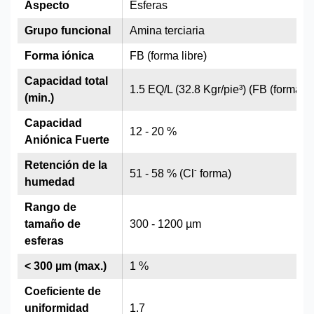
Aspecto
Esferas
Grupo funcional
Amina terciaria
Forma iónica
FB (forma libre)
Capacidad total
1.5 EQ/L (32.8 Kgr/pie³) (FB (forma li
(min.)
Capacidad
12 - 20 %
Aniónica Fuerte
Retención de la
-
51 - 58 % (Cl
forma)
humedad
Rango de
tamaño de
300 - 1200 µm
esferas
< 300 µm (max.)
1 %
Coeficiente de
uniformidad
1.7