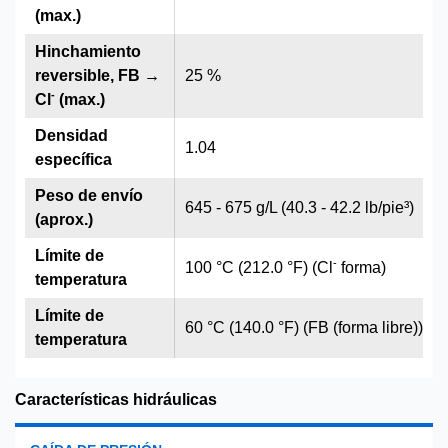
(max.)
Hinchamiento
reversible, FB →
25 %
-
Cl
(max.)
Densidad
1.04
específica
Peso de envío
645 - 675 g/L (40.3 - 42.2 lb/pie³)
(aprox.)
Límite de
-
100 °C (212.0 °F) (Cl
forma)
temperatura
Límite de
60 °C (140.0 °F) (FB (forma libre))
temperatura
Características hidráulicas