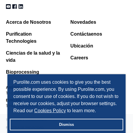
Acerca de Nosotros
Novedades
Purification
Contáctaenos
Technologies
Ubicación
Ciencias de la salud y la
Careers
vida
Bioprocessing
Purolite.com uses cookies to give you the best
AMÉRICAS
ASIA PACÍFICO
possible experience. By using Purolite.com, you
T +1 610 668 9090
T +86 571 876 31382
consent to our use of cookies. If you do not wish to
EUROPA
FSU
receive our cookies, adjust your browser settings.
T +44 1443 229334
T +7 495 363 5056
Read our
Cookies Policy
to learn more.
TÉRMINOS Y CONDICIONES
Dismiss
POLÍTICA DE PRIVACIDAD