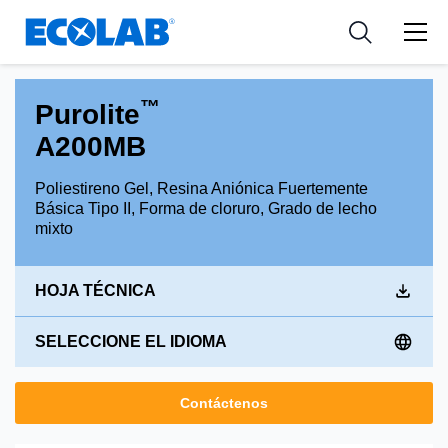
Industria
Industria
Resources
Medical Devices and Diagnostics
Aplicación
Empresa
™
Purolite
Nutraceuticals
Tipo de producto
A200MB
Poliestireno Gel, Resina Aniónica Fuertemente
Básica Tipo II, Forma de cloruro, Grado de lecho
mixto
HOJA TÉCNICA
SELECCIONE EL IDIOMA
Contáctenos