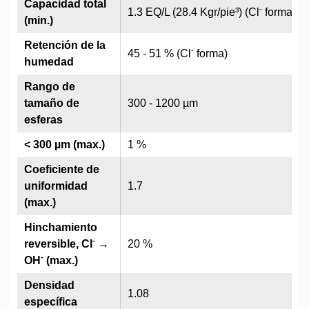
Capacidad total
-
1.3 EQ/L (28.4 Kgr/pie³) (Cl
forma)
(min.)
Retención de la
-
45 - 51 % (Cl
forma)
humedad
Rango de
tamaño de
300 - 1200 µm
esferas
< 300 µm (max.)
1 %
Coeficiente de
uniformidad
1.7
(max.)
Hinchamiento
-
reversible, Cl
→
20 %
-
OH
(max.)
Densidad
1.08
específica