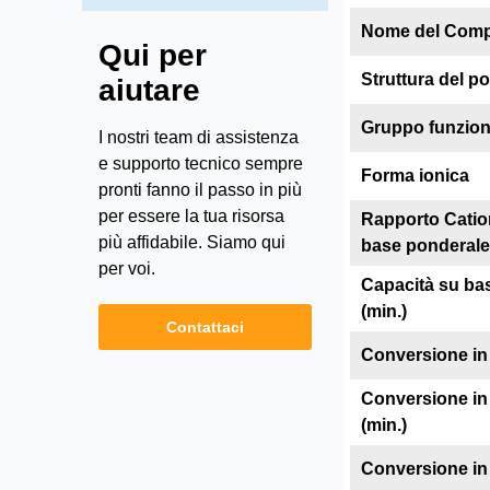
Nome del Com
Qui per
Struttura del p
aiutare
Gruppo funzion
I nostri team di assistenza
e supporto tecnico sempre
Forma ionica
pronti fanno il passo in più
per essere la tua risorsa
Rapporto Catio
più affidabile. Siamo qui
base ponderale
per voi.
Capacità su ba
(min.)
Contattaci
Conversione in
Conversione in
(min.)
Conversione in 