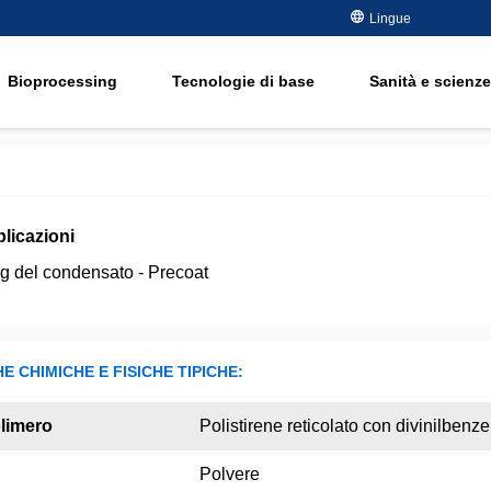
metalli
Lingue
ment
Semiconduttori - Elettronica
Rimozione dell'o
olio e gas
Bioprocessing
Tecnologie di base
Sanità e scienze
Addolcimento
ment
Acqua potabile e di falda
Water Purity Sol
Energia elettrica
Carta e cellulosa
e
plicazioni
g del condensato - Precoat
E CHIMICHE E FISICHE TIPICHE:
olimero
Polistirene reticolato con divinilbenz
Polvere