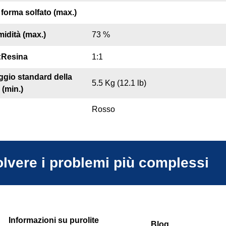
forma solfato (max.)
idità (max.)
73 %
:Resina
1:1
ggio standard della
5.5 Kg (12.1 lb)
(min.)
Rosso
olvere i problemi più complessi
Informazioni su purolite
Blog