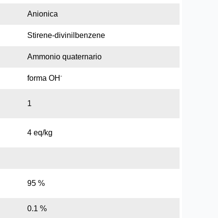
Anionica
Stirene-divinilbenzene
Ammonio quaternario
-
forma OH
1
4 eq/kg
95 %
0.1 %