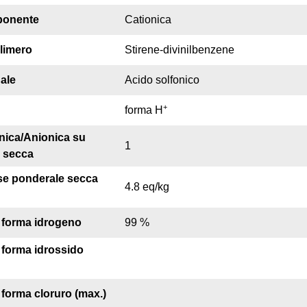
ponente
Cationica
olimero
Stirene-divinilbenzene
ale
Acido solfonico
+
forma H
nica/Anionica su
1
 secca
se ponderale secca
4.8 eq/kg
 forma idrogeno
99 %
 forma idrossido
forma cloruro (max.)