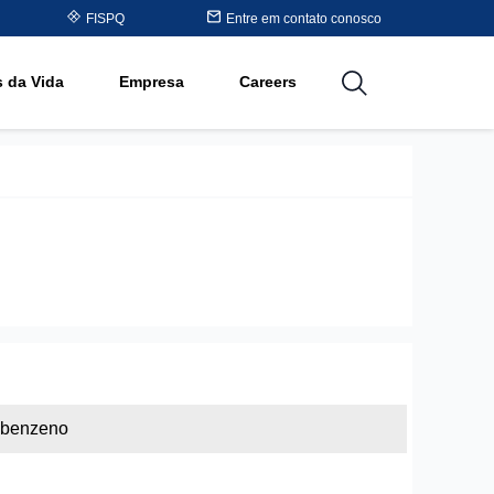
Table
FISPQ
Entre em contato conosco
ânicos
s da Vida
Empresa
Careers
utions
ilbenzeno