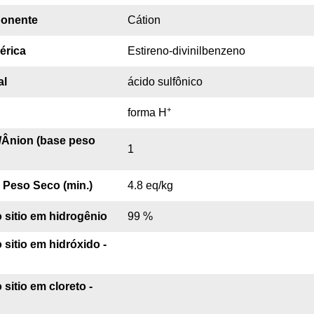
onente
Cátion
érica
Estireno-divinilbenzeno
al
ácido sulfônico
+
forma H
/Ânion (base peso
1
Peso Seco (min.)
4.8 eq/kg
sitio em hidrogênio
99 %
sitio em hidróxido -
itio em cloreto -