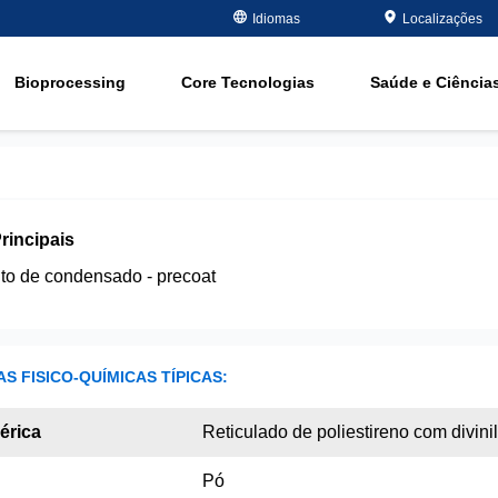
Chapeamento de Metal
recuperación
Idiomas
Localizações
mento
Eletrônicos-Semicondutores
Remoção de org
Bioprocessing
Core Tecnologias
Saúde e Ciência
óleo e gás
Abrandamento
l
emente
Água Subterrânea e
Water Purity Sol
Potável
mente
Geração de Energia
Papel e Celulose
rincipais
to de condensado - precoat
S FISICO-QUÍMICAS TÍPICAS:
érica
Reticulado de poliestireno com divin
Pó