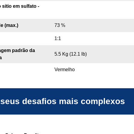
itio em sulfato -
e (max.)
73 %
1:1
agem padrão da
5.5 Kg (12.1 lb)
a
Vermelho
r seus desafios mais complexos