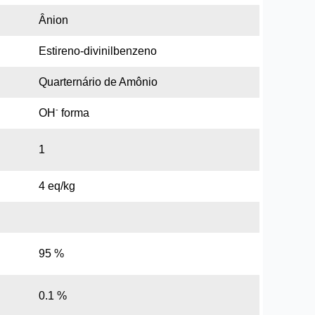
Ânion
Estireno-divinilbenzeno
Quarternário de Amônio
-
OH
forma
1
4 eq/kg
95 %
0.1 %