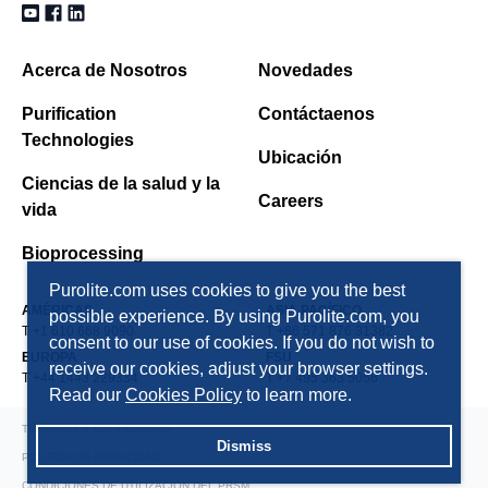
Acerca de Nosotros
Novedades
Purification
Contáctaenos
Technologies
Ubicación
Ciencias de la salud y la
Careers
vida
Bioprocessing
Purolite.com uses cookies to give you the best
AMÉRICAS
ASIA PACÍFICO
possible experience. By using Purolite.com, you
T +1 610 668 9090
T +86 571 876 31382
consent to our use of cookies. If you do not wish to
EUROPA
FSU
receive our cookies, adjust your browser settings.
T +44 1443 229334
T +7 495 363 5056
Read our
Cookies Policy
to learn more.
TÉRMINOS Y CONDICIONES
Dismiss
POLÍTICA DE PRIVACIDAD
CONDICIONES DE UTILIZACIÓN DEL PRSM