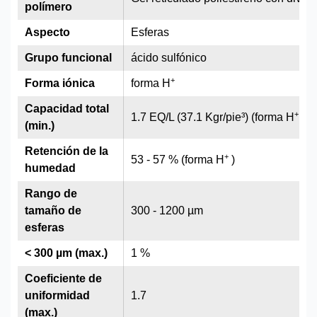
polímero
Aspecto
Esferas
Grupo funcional
ácido sulfónico
+
Forma iónica
forma H
Capacidad total
+
1.7 EQ/L (37.1 Kgr/pie³) (forma H
)
(min.)
Retención de la
+
53 - 57 % (forma H
)
humedad
Rango de
tamaño de
300 - 1200 µm
esferas
< 300 µm (max.)
1 %
Coeficiente de
uniformidad
1.7
(max.)