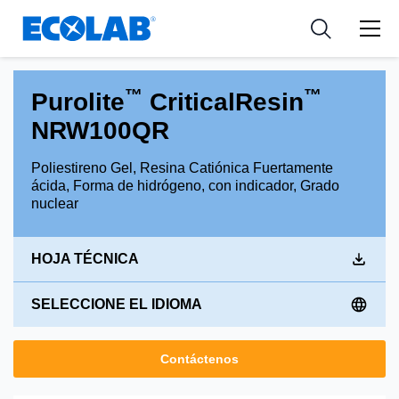
Industria
Industria
Resources
Medical Devices and Diagnostics
Aplicación
Empresa
™
™
Purolite
CriticalResin
Nutraceuticals
Tipo de producto
NRW100QR
Poliestireno Gel, Resina Catiónica Fuertamente
ácida, Forma de hidrógeno, con indicador, Grado
nuclear
HOJA TÉCNICA
SELECCIONE EL IDIOMA
Contáctenos