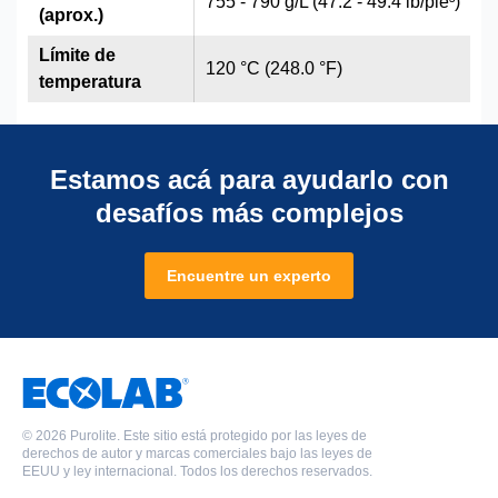
755 - 790 g/L (47.2 - 49.4 lb/pie³)
(aprox.)
Límite de
120 °C (248.0 °F)
temperatura
Estamos acá para ayudarlo con
desafíos más complejos
Encuentre un experto
©
2026 Purolite. Este sitio está protegido por las leyes de
derechos de autor y marcas comerciales bajo las leyes de
EEUU y ley internacional. Todos los derechos reservados.