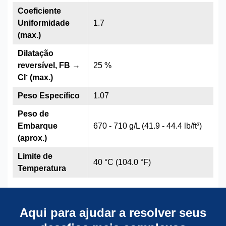
Coeficiente
Uniformidade
1.7
(max.)
Dilatação
reversível, FB →
25 %
-
Cl
(max.)
Peso Específico
1.07
Peso de
Embarque
670 - 710 g/L (41.9 - 44.4 lb/ft³)
(aprox.)
Limite de
40 °C (104.0 °F)
Temperatura
Aqui para ajudar a resolver seus