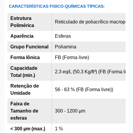
CARACTERÍSTICAS FISICO-QUÍMICAS TÍPICAS:
Estrutura
Reticulado de poliacrílico macropor
Polimérica
Aparência
Esferas
Grupo Funcional
Poliamina
Forma Iônica
FB (Forma livre)
Capacidade
2.3 eq/L (50.3 Kg/ft³) (FB (Forma livre
Total (min.)
Retenção de
56 - 63 % (FB (Forma livre))
Umidade
Faixa de
Tamanho de
300 - 1200 µm
esferas
< 300 µm (max.)
1 %