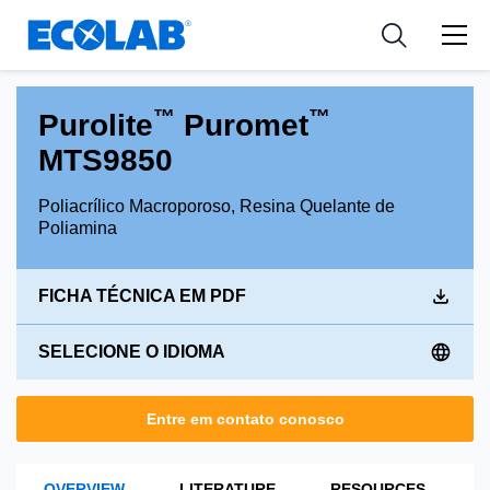
Indústria
Indústria
Medical Devices and Diagnostics
Resources
Aplicações
Empresa
Nutraceuticals
™
™
Purolite
Puromet
Tipo de Produto
MTS9850
Poliacrílico Macroporoso, Resina Quelante de
Poliamina
FICHA TÉCNICA EM PDF
SELECIONE O IDIOMA
Entre em contato conosco
OVERVIEW
LITERATURE
RESOURCES