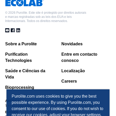
Básica, Forma de Base Livre, Grau de Açucar
©
2026 Purolite. Este site é protegido por direitos autorais
C100S
e marcas registradas sob as leis dos EUA e leis
Internacionais. Todos os direitos reservados.
Poliestirênico Gel, Resina Catiônica Fortemente
Ácida, Forma de Sódio, Grau de Açucar
Sobre a Purolite
Novidades
C160S
Poliestirênico Macroporoso, Resina Catiônica
Purification
Entre em contacto
Fortemente Ácida, Forma de Sódio, Alta Capacidade,
Technologies
conosco
Sweetener Grade
Saúde e Ciências da
Localização
Vida
Careers
Bioprocessing
Purolite.com uses cookies to give you the best
AMÉRICAS
ÁSIA PACÍFICO
possible experience. By using Purolite.com, you
T +1 610 668 9090
T +86 571 876 31382
consent to our use of cookies. If you do not wish to
EUROPA
FSU
receive our cookies, adjust your browser settings.