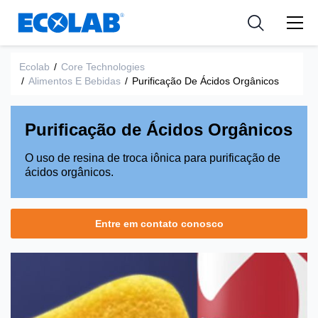
Indústria
Indústria
Medical Devices and Diagnostics
Resources
Aplicações
Empresa
Nutraceuticals
Ecolab
/
Core Technologies
/
Alimentos E Bebidas
/
Purificação De Ácidos Orgânicos
Tipo de Produto
Purificação de Ácidos Orgânicos
O uso de resina de troca iônica para purificação de
ácidos orgânicos.
Entre em contato conosco