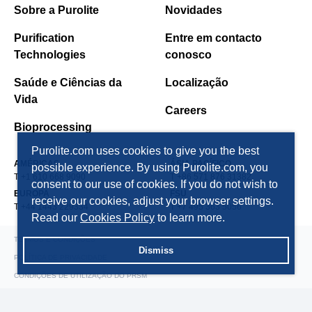
Sobre a Purolite
Novidades
Purification
Entre em contacto
Technologies
conosco
Saúde e Ciências da
Localização
Vida
Careers
Bioprocessing
Purolite.com uses cookies to give you the best
AMÉRICAS
ÁSIA PACÍFICO
possible experience. By using Purolite.com, you
T +1 610 668 9090
T +86 571 876 31382
consent to our use of cookies. If you do not wish to
EUROPA
FSU
receive our cookies, adjust your browser settings.
T +44 1443 229334
T +7 495 363 5056
Read our
Cookies Policy
to learn more.
TERMOS E CONDIÇÕES
Dismiss
POLÍTICA DE PRIVACIDADE
CONDIÇÕES DE UTILIZAÇÃO DO PRSM