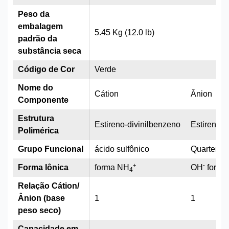
Peso da
embalagem
5.45 Kg (12.0 lb)
padrão da
substância seca
Código de Cor
Verde
Nome do
Cátion
Ânion
Componente
Estrutura
Estireno-divinilbenzeno
Estireno-d
Polimérica
Grupo Funcional
ácido sulfônico
Quarterná
+
-
Forma Iônica
forma NH
OH
forma
4
Relação Cátion/
Ânion (base
1
1
peso seco)
Capacidade em