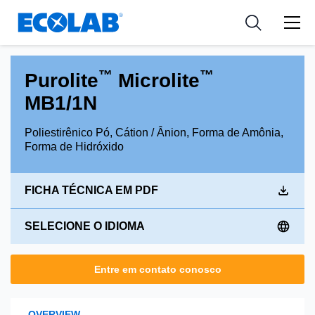
Indústria
Indústria
Medical Devices and Diagnostics
Resources
Aplicações
Empresa
Nutraceuticals
™
™
Purolite
Microlite
Tipo de Produto
MB1/1N
Poliestirênico Pó, Cátion / Ânion, Forma de Amônia,
Forma de Hidróxido
FICHA TÉCNICA EM PDF
SELECIONE O IDIOMA
Entre em contato conosco
OVERVIEW