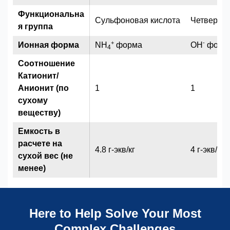
Функциональна
Сульфоновая кислота
Четверти
я группа
+
-
Ионная форма
NH
форма
OH
форм
4
Соотношение
Катионит/
Анионит (по
1
1
сухому
веществу)
Емкость в
расчете на
4.8 г-экв/кг
4 г-экв/кг
сухой вес (не
менее)
Here to Help Solve Your Most
Complex Challenges