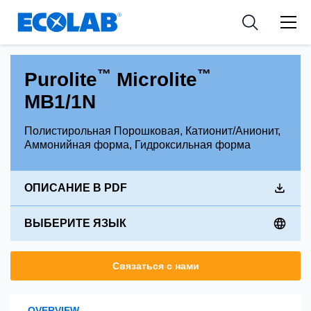
Industries
Medical Devices and Diagnostics
Resources
News & Events
Applications
Nutraceuticals
Tools
™
™
Purolite
Microlite
MB1/1N
Полистирольная Порошковая, Катионит/Анионит,
Аммонийная форма, Гидроксильная форма
ОПИСАНИЕ В PDF
ВЫБЕРИТЕ ЯЗЫК
Связаться с нами
OVERVIEW