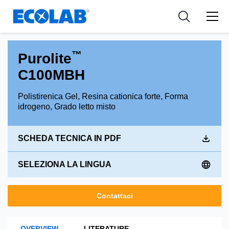
Settori
Resources
Medical Devices and Diagnostics
Settori
Applicazioni
™
Purolite
Nutraceuticals
Azienda
C100MBH
Tipi di prodotti
Polistirenica Gel, Resina cationica forte, Forma
idrogeno, Grado letto misto
SCHEDA TECNICA IN PDF
SELEZIONA LA LINGUA
Contattaci
OVERVIEW
LITERATURE