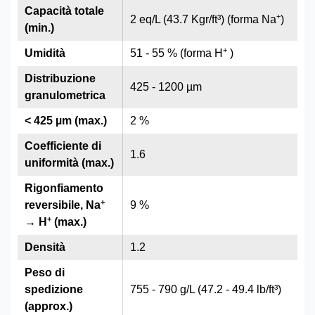
Capacità totale
+
2 eq/L (43.7 Kgr/ft³) (forma Na
)
(min.)
+
Umidità
51 - 55 % (forma H
)
Distribuzione
425 - 1200 µm
granulometrica
< 425 µm (max.)
2 %
Coefficiente di
1.6
uniformità (max.)
Rigonfiamento
+
reversibile, Na
9 %
+
→ H
(max.)
Densità
1.2
Peso di
spedizione
755 - 790 g/L (47.2 - 49.4 lb/ft³)
(approx.)