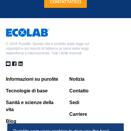
CONTATTATECI
©
2026 Purolite. Questo sito è protetto dalle leggi sul
copyright e sui marchi di fabbrica ai sensi delle leggi
statunitensi e internazionali. Tutti i diritti riservati.
Informazioni su purolite
Notizia
Tecnologie di base
Contatto
Sanità e scienze della
Sedi
vita
Carriere
Blog