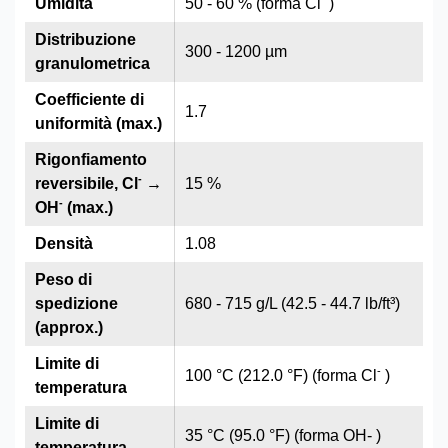
Umidità
50 - 60 % (forma Cl
)
Distribuzione
300 - 1200 µm
granulometrica
Coefficiente di
1.7
uniformità (max.)
Rigonfiamento
-
reversibile, Cl
→
15 %
-
OH
(max.)
Densità
1.08
Peso di
spedizione
680 - 715 g/L (42.5 - 44.7 lb/ft³)
(approx.)
Limite di
-
100 °C (212.0 °F) (forma Cl
)
temperatura
Limite di
35 °C (95.0 °F) (forma OH- )
temperatura