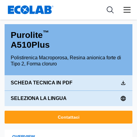
Settori
Resources
Medical Devices and Diagnostics
Settori
Applicazioni
™
Purolite
Nutraceuticals
Azienda
A510Plus
Tipi di prodotti
Polistirenica Macroporosa, Resina anionica forte di
Tipo 2, Forma cloruro
SCHEDA TECNICA IN PDF
SELEZIONA LA LINGUA
Contattaci
OVERVIEW