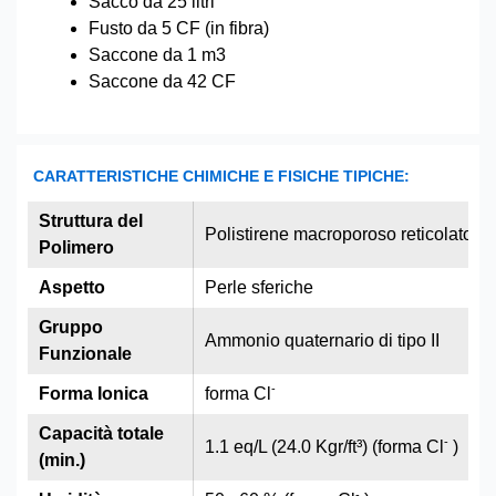
Sacco da 25 litri
Fusto da 5 CF (in fibra)
Saccone da 1 m3
Saccone da 42 CF
CARATTERISTICHE CHIMICHE E FISICHE TIPICHE:
Struttura del
Polistirene macroporoso reticolato c
Polimero
Aspetto
Perle sferiche
Gruppo
Ammonio quaternario di tipo II
Funzionale
-
Forma Ionica
forma Cl
Capacità totale
-
1.1 eq/L (24.0 Kgr/ft³) (forma Cl
)
(min.)
-