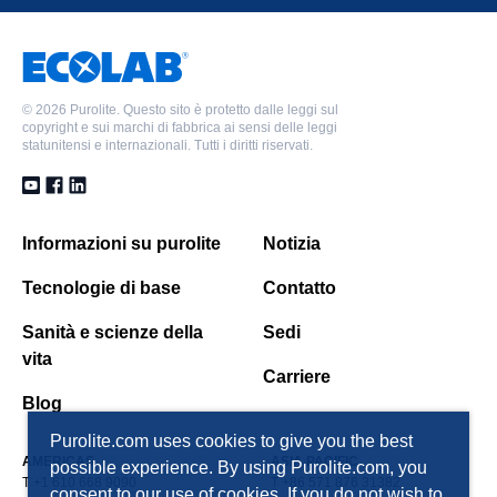
©
2026 Purolite. Questo sito è protetto dalle leggi sul
copyright e sui marchi di fabbrica ai sensi delle leggi
statunitensi e internazionali. Tutti i diritti riservati.
Informazioni su purolite
Notizia
Tecnologie di base
Contatto
Sanità e scienze della
Sedi
vita
Carriere
Blog
Purolite.com uses cookies to give you the best
AMERICAS
ASIA PACIFIC
possible experience. By using Purolite.com, you
T +1 610 668 9090
T +86 571 876 31382
consent to our use of cookies. If you do not wish to