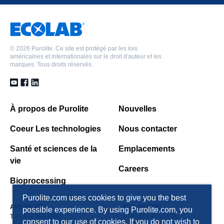
©
2026 Purolite. Ce site est protégé par les lois
américaines et internationales sur le droit d'auteur et les
marques. Tous droits réservés.
À propos de Purolite
Nouvelles
Coeur Les technologies
Nous contacter
Santé et sciences de la
Emplacements
vie
Careers
Bioprocessing
Purolite.com uses cookies to give you the best
AMERICAS
ASIA PACIFIC
possible experience. By using Purolite.com, you
T +1 610 668 9090
T +86 571 876 31382
consent to our use of cookies. If you do not wish to