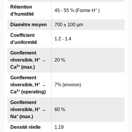
Rétention
+
45 - 55 % (Forme H
)
d'humidité
Diamètre moyen
700 ± 100 µm
Coefficient
1.2 - 1.4
d'uniformité
Gonflement
+
réversible, H
→
20 %
2
+
Ca
(max.)
Gonflement
+
réversible, H
→
7% (environ)
2
+
Ca
(operating)
Gonflement
+
réversible, H
→
60 %
+
Na
(max.)
Densité réelle
1.19