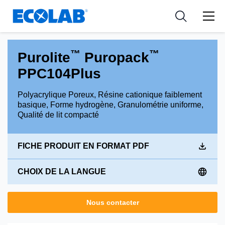
Ressources
Pharmaceutical
les industries
Resources
Nouvelles et Evènements
Medical Devices and Diagnostics
Applications
™
™
Purolite
Puropack
Tools
PPC104Plus
Nutraceuticals
Polyacrylique Poreux, Résine cationique faiblement
basique, Forme hydrogène, Granulométrie uniforme,
Qualité de lit compacté
FICHE PRODUIT EN FORMAT PDF
CHOIX DE LA LANGUE
Nous contacter