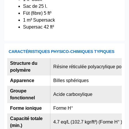
Sac de 25 l.
Füt (fibre) 5 ft³
1 m³ Supersack
Supersac 42 ft³
CARACTÉRISTIQUES PHYSICO-CHIMIQUES TYPIQUES
Structure du
Résine réticulée polyacrylique poreu
polymère
Apparence
Billes sphériques
Groupe
Acide carboxylique
fonctionnel
+
Forme ionique
Forme H
Capacité totale
+
4.7 eq/L (102.7 kgr/ft³) (Forme H
)
(min.)