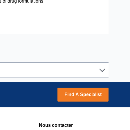
e of drug formulations
utical Grade
Find A Specialist
utical Grade
utical Grade
Nous contacter