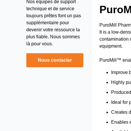
Nos équipes de support
PuroM
technique et de service
toujours prêtes font un pas
supplémentaire pour
PuroMill Pharm
devenir votre ressource la
It is a low-den
plus fiable. Nous sommes
contamination d
là pour vous.
equipment.
Nous contacter
PuroMill™ enab
Improve b
Highly pu
Produced 
Ideal for
Creates d
Enables ef