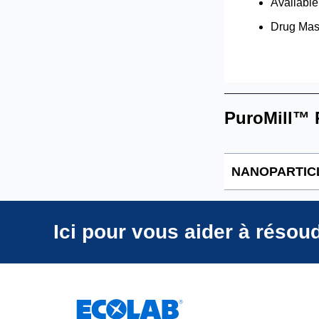
Available
Drug Mast
PuroMill™ P
NANOPARTICL
PM3000
Ici pour vous aider à résou
PM5000
PM7000