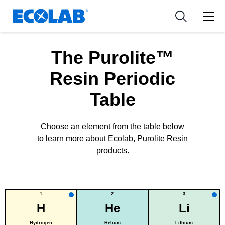
Ressources
Pharmaceutical
les industries
Resources
Nouvelles et Evènements
Medical Devices and Diagnostics
Applications
The Purolite™
Tools
Nutraceuticals
Resin Periodic
Table
Choose an element from the table below
to learn more about Ecolab, Purolite Resin
products.
1
2
3
H
He
Li
Hydrogen
Helium
Lithium