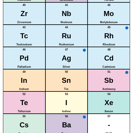
40
41
42
Zr
Nb
Mo
Zirconium
Niobium
Molybdenum
43
44
45
Tc
Ru
Rh
Technetium
Ruthenium
Rhodium
46
47
48
Pd
Ag
Cd
Palladium
Silver
Cadmium
49
50
51
In
Sn
Sb
Indium
Tin
Antimony
52
53
54
Te
I
Xe
Tellurium
Iodine
Xenon
55
56
57
Cs
Ba
-