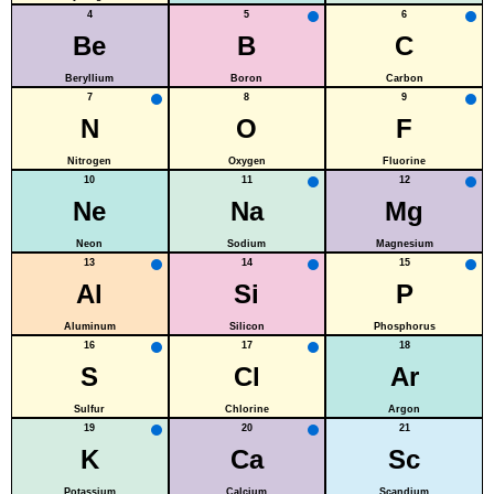
4
5
6
Be
B
C
Beryllium
Boron
Carbon
7
8
9
N
O
F
Nitrogen
Oxygen
Fluorine
10
11
12
Ne
Na
Mg
Neon
Sodium
Magnesium
13
14
15
Al
Si
P
Aluminum
Silicon
Phosphorus
16
17
18
S
Cl
Ar
Sulfur
Chlorine
Argon
19
20
21
K
Ca
Sc
Potassium
Calcium
Scandium