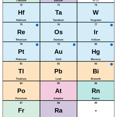
Caesium
Barium
57-71
72
73
74
Hf
Ta
W
Hafnium
Tantalum
Tungsten
75
76
77
Re
Os
Ir
Rhenium
Osmium
Iridium
78
79
80
Pt
Au
Hg
Platinum
Gold
Mercury
81
82
83
Tl
Pb
Bi
Thallium
Lead
Bismuth
84
85
86
Po
At
Rn
Polonium
Astatine
Radon
87
88
89
Fr
Ra
-