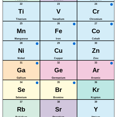
22
23
24
Ti
V
Cr
Titanium
Vanadium
Chromium
25
26
27
Mn
Fe
Co
Manganese
Iron
Cobalt
28
29
30
Ni
Cu
Zn
Nickel
Copper
Zinc
31
32
33
Ga
Ge
Ar
Gallium
Germanium
Arsenic
34
35
36
Se
Br
Kr
Selenium
Bromine
Krypton
37
38
39
Rb
Sr
Y
Rubidium
Strontium
Yttrium