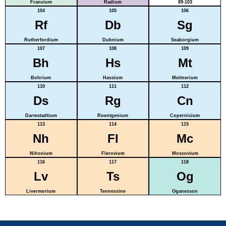
Francium
Radium
89-103
104
105
106
Rf
Db
Sg
Rutherfordium
Dubnium
Seaborgium
107
108
109
Bh
Hs
Mt
Bohrium
Hassium
Meitnerium
110
111
112
Ds
Rg
Cn
Darmstadtium
Roentgenium
Copernicium
113
114
115
Nh
Fl
Mc
Nihonium
Flerovium
Moscovium
116
117
118
Lv
Ts
Og
Livermorium
Tennessine
Oganesson