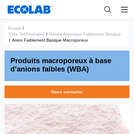
Ressources
Pharmaceutical
les industries
Resources
Nouvelles et Evènements
Medical Devices and Diagnostics
Applications
Ecolab
/
Core Technologies
/
Résine Anionique Faiblement Basique
Tools
/
Anion Faiblement Basique Macroporeux
Nutraceuticals
Produits macroporeux à base
d'anions faibles (WBA)
Nous contacter