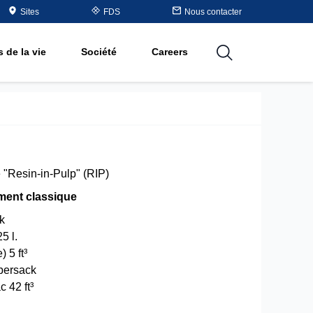
Table
Sites
FDS
Nous contacter
matières
 de la vie
Société
Careers
utions
 "Resin-in-Pulp" (RIP)
ment classique
ck
5 l.
) 5 ft³
persack
 42 ft³