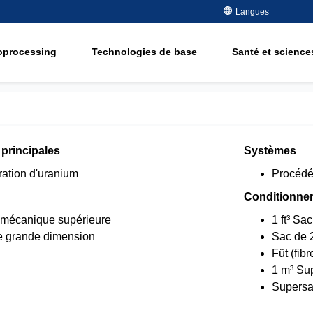
des métaux
Langues
Semiconducteur -
Electronique
Elimination des 
organiques
oprocessing
Technologies de base
Santé et sciences
Pétrole et gaz
Adoucissement
Eau potable et de nappe
ement
Water Purity Sol
Enérgie
Pâte et papier
ment
 principales
Systèmes
ation d'uranium
Procédé
Conditionne
é mécanique supérieure
1 ft³ Sa
de grande dimension
Sac de 2
Füt (fibre
1 m³ Su
Supersac