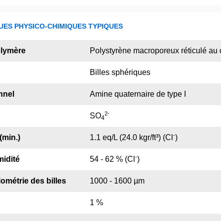
UES PHYSICO-CHIMIQUES TYPIQUES
olymère
Polystyrène macroporeux réticulé au
Billes sphériques
nnel
Amine quaternaire de type I
2
-
SO
4
-
(min.)
1.1 eq/L (24.0 kgr/ft³) (Cl
)
-
idité
54 - 62 % (Cl
)
ométrie des billes
1000 - 1600 µm
1 %