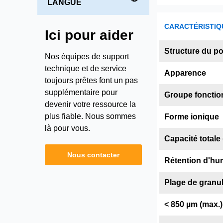
LANGUE
CARACTÉRISTIQ
Ici pour aider
Structure du p
Nos équipes de support
technique et de service
Apparence
toujours prêtes font un pas
supplémentaire pour
Groupe fonctio
devenir votre ressource la
plus fiable. Nous sommes
Forme ionique
là pour vous.
Capacité totale 
Nous contacter
Rétention d'hum
Plage de granul
< 850 µm (max.)