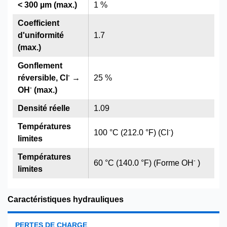
< 300 µm (max.)
1 %
Coefficient
d'uniformité
1.7
(max.)
Gonflement
-
réversible, Cl
→
25 %
-
OH
(max.)
Densité réelle
1.09
Températures
-
100 °C (212.0 °F) (Cl
)
limites
Températures
-
60 °C (140.0 °F) (Forme OH
)
limites
Caractéristiques hydrauliques
PERTES DE CHARGE