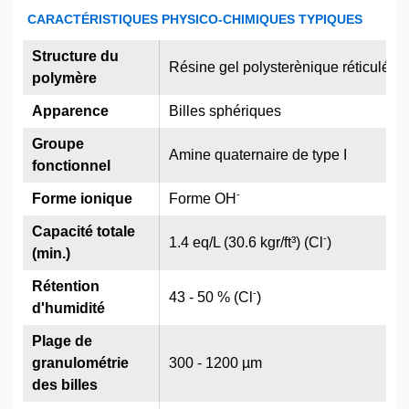
CARACTÉRISTIQUES PHYSICO-CHIMIQUES TYPIQUES
Structure du
Résine gel polysterènique réticulée 
polymère
Apparence
Billes sphériques
Groupe
Amine quaternaire de type I
fonctionnel
-
Forme ionique
Forme OH
Capacité totale
-
1.4 eq/L (30.6 kgr/ft³) (Cl
)
(min.)
Rétention
-
43 - 50 % (Cl
)
d'humidité
Plage de
granulométrie
300 - 1200 µm
des billes