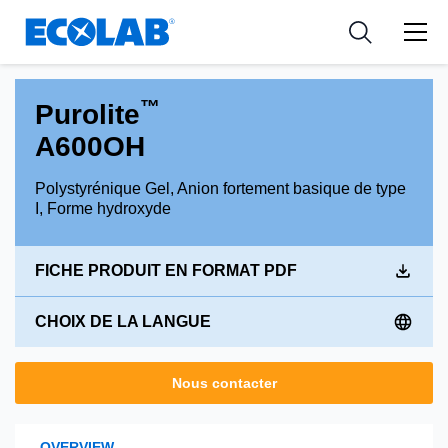
Ressources
Pharmaceutical
les industries
Resources
Nouvelles et Evènements
Medical Devices and Diagnostics
Applications
™
Purolite
Tools
A600OH
Nutraceuticals
Polystyrénique Gel, Anion fortement basique de type
I, Forme hydroxyde
FICHE PRODUIT EN FORMAT PDF
CHOIX DE LA LANGUE
Nous contacter
OVERVIEW