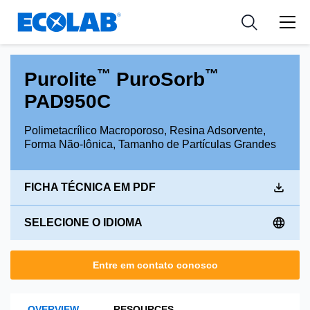
Indústria
Indústria
Medical Devices and Diagnostics
Resources
Aplicações
Empresa
Nutraceuticals
™
™
Purolite
PuroSorb
Tipo de Produto
PAD950C
Polimetacrílico Macroporoso, Resina Adsorvente,
Forma Não-Iônica, Tamanho de Partículas Grandes
FICHA TÉCNICA EM PDF
SELECIONE O IDIOMA
Entre em contato conosco
OVERVIEW
RESOURCES