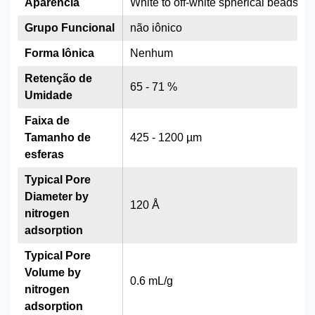
Aparência
White to off-white spherical beads
Grupo Funcional
não iônico
Forma Iônica
Nenhum
Retenção de
65 - 71 %
Umidade
Faixa de
Tamanho de
425 - 1200 µm
esferas
Typical Pore
Diameter by
120 Å
nitrogen
adsorption
Typical Pore
Volume by
0.6 mL/g
nitrogen
adsorption