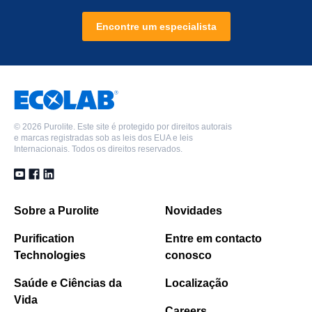
Encontre um especialista
©
2026 Purolite. Este site é protegido por direitos autorais
e marcas registradas sob as leis dos EUA e leis
Internacionais. Todos os direitos reservados.
Sobre a Purolite
Novidades
Purification
Entre em contacto
Technologies
conosco
Saúde e Ciências da
Localização
Vida
Careers