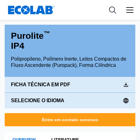
Indústria
Indústria
Medical Devices and Diagnostics
Resources
Aplicações
Empresa
Nutraceuticals
™
Purolite
Tipo de Produto
IP4
Polipropileno, Polímero Inerte, Leitos Compactos de
Fluxo Ascendente (Puropack), Forma Cilíndrica
FICHA TÉCNICA EM PDF
SELECIONE O IDIOMA
Entre em contato conosco
OVERVIEW
LITERATURE