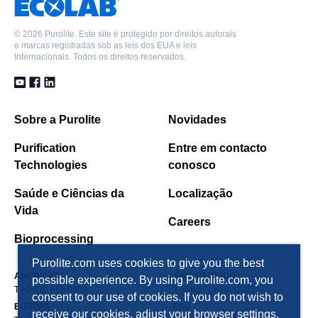
©
2026 Purolite. Este site é protegido por direitos autorais
e marcas registradas sob as leis dos EUA e leis
Internacionais. Todos os direitos reservados.
Sobre a Purolite
Novidades
Purification
Entre em contacto
Technologies
conosco
Saúde e Ciências da
Localização
Vida
Careers
Bioprocessing
Purolite.com uses cookies to give you the best
AMÉRICAS
ÁSIA PACÍFICO
possible experience. By using Purolite.com, you
T +1 610 668 9090
T +86 571 876 31382
consent to our use of cookies. If you do not wish to
EUROPA
FSU
receive our cookies, adjust your browser settings.