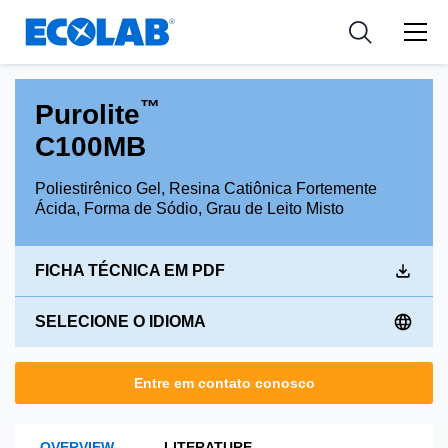
Indústria
Indústria
Medical Devices and Diagnostics
Resources
Aplicações
Empresa
Nutraceuticals
™
Purolite
Tipo de Produto
C100MB
Poliestirênico Gel, Resina Catiônica Fortemente
Ácida, Forma de Sódio, Grau de Leito Misto
FICHA TÉCNICA EM PDF
SELECIONE O IDIOMA
Entre em contato conosco
OVERVIEW
LITERATURE