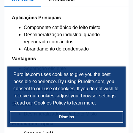
Aplicações Principais
Componente catiônico de leito misto
Desmineralização industrial quando
regenerado com ácidos
Abrandamento de condensado
Vantagens
Separação eficiente
Purolite.com uses cookies to give you the best
Excelente estabilidade química e física
possible experience. By using Purolite.com, you
Boa desempenho cinético
consent to our use of cookies. If you do not wish to
Alta Capacidade Operacional
receive our cookies, adjust your browser settings.
Read our
Cookies Policy
to learn more.
Sistemas
Desmineralizadores de Leito Misto
Dismiss
Embalagem Típica