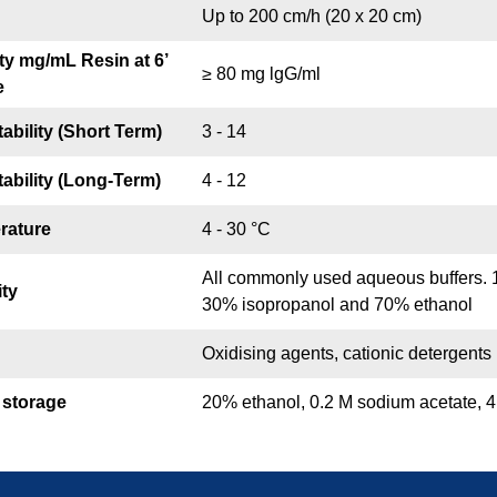
Up to 200 cm/h (20 x 20 cm)
ty mg/mL Resin at 6’
≥ 80 mg lgG/ml
e
ability (Short Term)
3 - 14
ability (Long-Term)
4 - 12
rature
4 - 30 °C
All commonly used aqueous buffers. 
ity
30% isopropanol and 70% ethanol
Oxidising agents, cationic detergents
storage
20% ethanol, 0.2 M sodium acetate, 4