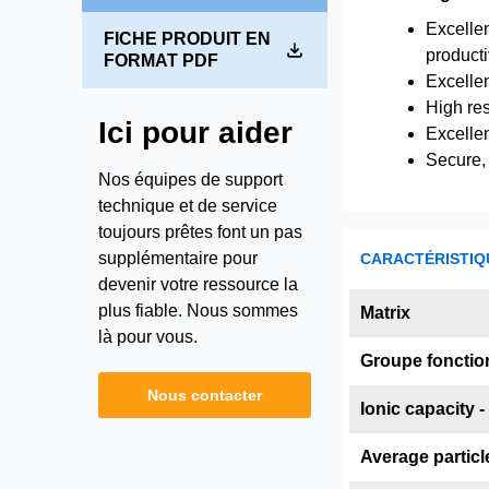
Excellen
FICHE PRODUIT EN
producti
FORMAT PDF
Excelle
High res
Ici pour aider
Excellen
Secure, 
Nos équipes de support
technique et de service
toujours prêtes font un pas
supplémentaire pour
CARACTÉRISTIQ
devenir votre ressource la
plus fiable. Nous sommes
Matrix
là pour vous.
Groupe fonctio
Nous contacter
Ionic capacity 
Average particle