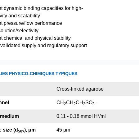
t dynamic binding capacities for high-
vity and scalability
nt pressure/flow performance
olution/selectivity
t chemical and physical stability
validated supply and regulatory support
UES PHYSICO-CHIMIQUES TYPIQUES
Cross-linked agarose
nnel
CH
CH
CH
SO
-
2
2
2
3
- medium
0.11 - 0.18 mmol H⁺/ml
 size (d
ᵥ), μm
45 µm
5
0