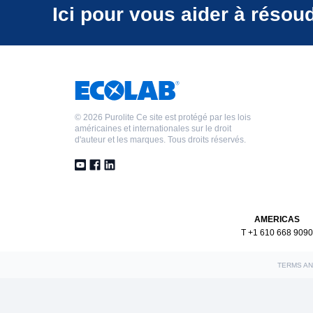
Ici pour vous aider à résou
©
2026 Purolite Ce site est protégé par les lois
américaines et internationales sur le droit
d'auteur et les marques. Tous droits réservés.
AMERICAS
T +1 610 668 9090
TERMS AN