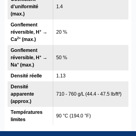
d'uniformité
1.4
(max.)
Gonflement
+
réversible, H
→
20 %
2
+
Ca
(max.)
Gonflement
+
réversible, H
→
50 %
+
Na
(max.)
Densité réelle
1.13
Densité
apparente
710 - 760 g/L (44.4 - 47.5 lb/ft³)
(approx.)
Températures
90 °C (194.0 °F)
limites