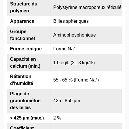
Structure du
Polystyrène macroporeux réticulé au
polymère
Apparence
Billes sphériques
Groupe
Aminophosphonique
fonctionnel
+
Forme ionique
Forme Na
Capacité en
1.0 eq/L (21.8 kgr/ft³)
calcium (min.)
Rétention
+
55 - 65 % (Forme Na
)
d'humidité
Plage de
granulométrie
425 - 850 µm
des billes
< 425 µm (max.)
2 %
Coefficient