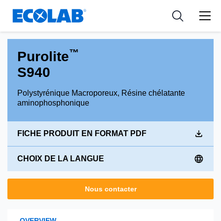
Ressources
Pharmaceutical
les industries
Resources
Nouvelles et Evènements
Medical Devices and Diagnostics
Applications
™
Purolite
Tools
S940
Nutraceuticals
Polystyrénique Macroporeux, Résine chélatante
aminophosphonique
FICHE PRODUIT EN FORMAT PDF
CHOIX DE LA LANGUE
Nous contacter
OVERVIEW