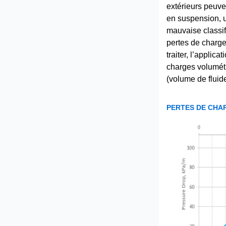
extérieurs peuven
en suspension, u
mauvaise classif
pertes de charge 
traiter, l’applica
charges volumétr
(volume de fluid
PERTES DE CHAR