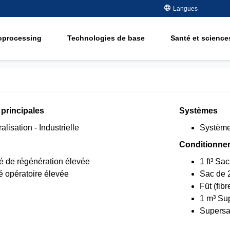
des métaux
Langues
Semiconducteur -
Electronique
Elimination des 
organiques
oprocessing
Technologies de base
Santé et sciences
Pétrole et gaz
Adoucissement
Eau potable et de nappe
ement
Water Purity Sol
Enérgie
Pâte et papier
ment
 principales
Systèmes
lisation - Industrielle
Système
Conditionne
té de régénération élevée
1 ft³ Sa
é opératoire élevée
Sac de 2
Füt (fibre
1 m³ Su
Supersac