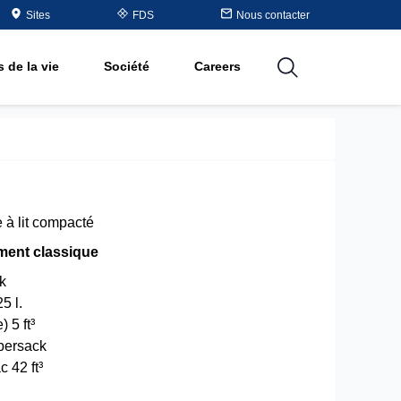
Table
Sites
FDS
Nous contacter
matières
 de la vie
Société
Careers
utions
 à lit compacté
ment classique
ck
5 l.
) 5 ft³
persack
 42 ft³