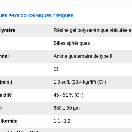
UES PHYSICO-CHIMIQUES TYPIQUES
olymère
Résine gel polysterènique réticulée 
Billes sphériques
nnel
Amine quaternaire de type II
-
Cl
-
(min.)
1.3 eq/L (28.4 kgr/ft³) (Cl
)
-
idité
45 - 51 % (Cl
)
n
650 ± 50 µm
iformité
1.1 - 1.2
-
-