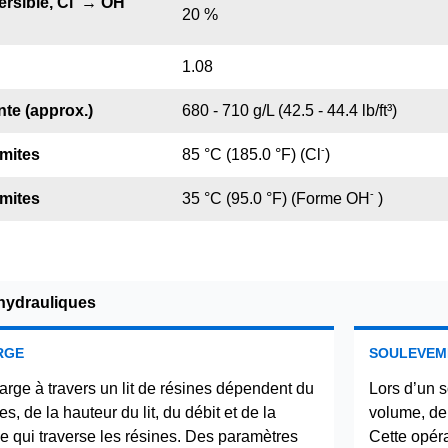
rsible, Cl
→ OH
20 %
1.08
te (approx.)
680 - 710 g/L (42.5 - 44.4 lb/ft³)
-
mites
85 °C (185.0 °F) (Cl
)
-
mites
35 °C (95.0 °F) (Forme OH
)
 hydrauliques
RGE
SOULEVEM
arge à travers un lit de résines dépendent du
Lors d’un s
s, de la hauteur du lit, du débit et de la
volume, de
de qui traverse les résines. Des paramètres
Cette opéra