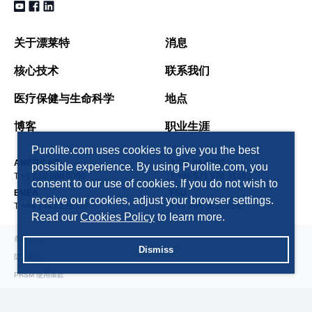
关于漂莱特
消息
核心技术
联系我们
医疗保健与生命科学
地点
博客
职业生涯
Purolite.com uses cookies to give you the best
AMERICAS
ASIA PACIFIC
possible experience. By using Purolite.com, you
T +1 610 668 9090
T +86 571 876 31382
consent to our use of cookies. If you do not wish to
EMEA
FSU
receive our cookies, adjust your browser settings.
T +44 1443 229334
T +7 495 363 5056
Read our
Cookies Policy
to learn more.
条款和条件
Dismiss
隐私政策
PRSM 使用条款