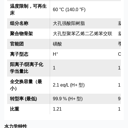
温度限制，可再生
60 °C (140.0 °F)
床
组分名称
大孔强酸阳树脂
凝胶
聚合物骨架
大孔型聚苯乙烯二乙烯苯交联
凝胶
官能团
磺酸
季铵
+
-
离子型态
H
OH
阳离子/阴离子化
1
1
学当量比
全交换容量（最
2.1 eq/L (H+ 型)
1.1 
小）
转型率 (最低)
99.9 % (H+ 型)
95 %
比重
1.21
1.08
水力学特性