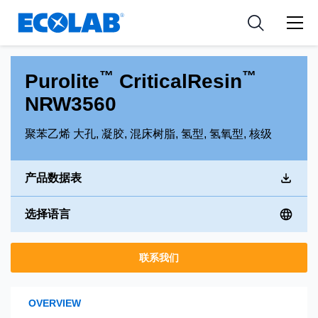
新闻和活动
Resources
应用
Medical Devices and Diagnostics
工具
™
™
Purolite
CriticalResin
Nutraceuticals
NRW3560
聚苯乙烯 大孔, 凝胶, 混床树脂, 氢型, 氢氧型, 核级
产品数据表
选择语言
联系我们
OVERVIEW