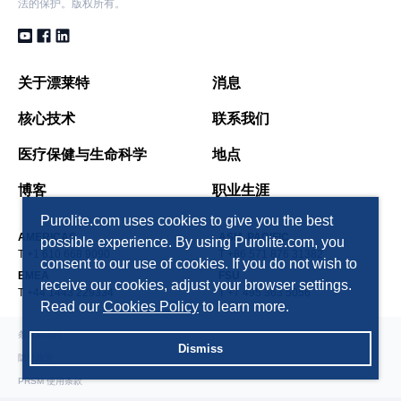
法的保护。版权所有。
关于漂莱特
消息
核心技术
联系我们
医疗保健与生命科学
地点
博客
职业生涯
Purolite.com uses cookies to give you the best
AMERICAS
ASIA PACIFIC
possible experience. By using Purolite.com, you
T +1 610 668 9090
T +86 571 876 31382
consent to our use of cookies. If you do not wish to
EMEA
FSU
receive our cookies, adjust your browser settings.
T +44 1443 229334
T +7 495 363 5056
Read our
Cookies Policy
to learn more.
条款和条件
Dismiss
隐私政策
PRSM 使用条款