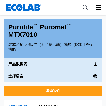
新闻和活动
Resources
应用
Medical Devices and Diagnostics
工具
™
™
Purolite
Puromet
Nutraceuticals
MTX7010
聚苯乙烯 大孔, 二（2-乙基己基）磷酸（D2EHPA）
功能
产品数据表
选择语言
联系我们
OVERVIEW
LITERATURE