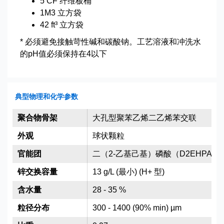
5 CF 纤维板桶
1M3 立方袋
42 ft³ 立方袋
* 必须避免接触苛性碱和碳酸钠。工艺溶液和冲洗水
的pH值必须保持在4以下
典型物理和化学参数
聚合物骨架
大孔型聚苯乙烯二乙烯苯交联
外观
球状颗粒
官能团
二（2-乙基己基）磷酸（D2EHPA）
锌交换容量
13 g/L (最小) (H+ 型)
含水量
28 - 35 %
粒径分布
300 - 1400 (90% min) µm